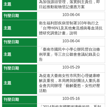
為加強源頭管理，落實飼主責任，即
日起推動寵物登記優惠方案
103-06-04
衛生福利部疾病管制署103年執行之
「台灣H6N1及其他禽流感病毒血清抗
體研究調查計畫」說明
103-06-04
「臺南市國民中小學公辦民營自治條
例草案」等三次公聽會會議紀錄及公
告
103-05-29
為促進大臺南女性市民對心理健康瞭
解及重視，本局將與財團法人董氏基
金會共同辦理「藝解憂愁－女性紓壓
活動
103-05-16
「2014新竹市國際玻璃藝術節」系列