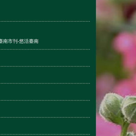
臺南市刊-悠活臺南