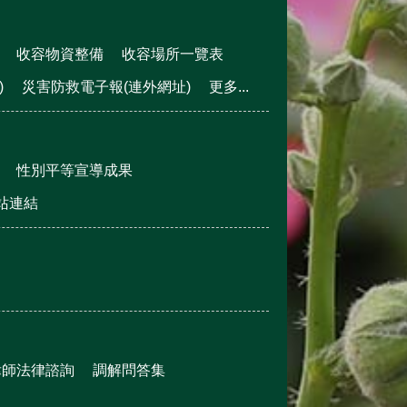
收容物資整備
收容場所一覽表
)
災害防救電子報(連外網址)
更多...
性別平等宣導成果
站連結
律師法律諮詢
調解問答集