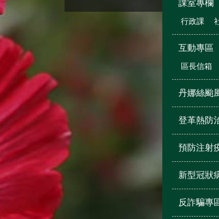
課室專欄
行政課
互動專區
區長信箱
丹娜絲颱
登革熱防
預防注射
新型冠狀
反詐騙專