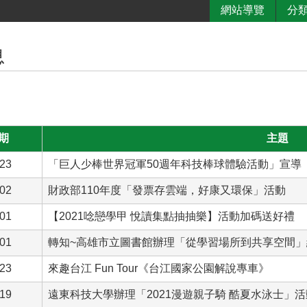
網站導覽
分
息
期
主題
-23
「巨人少棒世界冠軍50週年科技棒球體驗活動」宣導
-02
財政部110年度「發票存雲端，好康又環保」活動
-01
【2021唸戀學甲 悅讀集點抽抽樂】活動加碼送好禮
-01
轉知~高雄市立圖書館辦理「從學習場所到共享空間
-23
來趣台江 Fun Tour《台江國家公園解說專車》
-19
遠東科技大學辦理「2021漫遊親子騎 酷夏水泳士」活