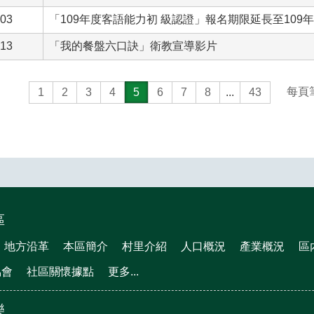
-03
「109年度客語能力初 級認證」報名期限延長至109年6
-13
「我的餐盤六口訣」衛教宣導影片
每頁
1
2
3
4
5
6
7
8
...
43
區
地方沿革
本區簡介
村里介紹
人口概況
產業概況
區
協會
社區關懷據點
更多...
樂