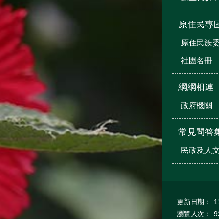
原住民專
原住民族
社團名冊
網網相連
政府機關
常見問答
民政及人
更新日期：
1
瀏覽人次：
9