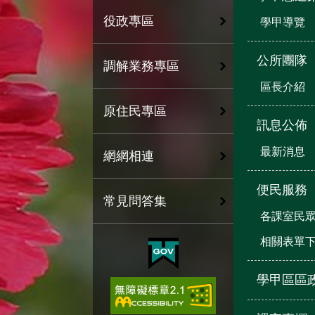
役政專區
學甲導覽
公所團隊
調解業務專區
區長介紹
原住民專區
訊息公佈
最新消息
網網相連
便民服務
常見問答集
各課室民
相關表單
學甲區區