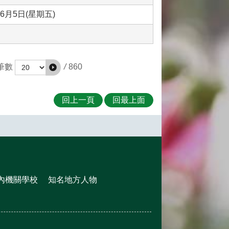
月5日(星期五)
/
860
筆數
回上一頁
回最上面
內機關學校
知名地方人物