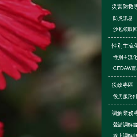
災害防救
防災訊息
沙包領取
性別主流
性別主流
CEDAW
役政專區
役男服務(
調解業務
聲請調解
線上調解