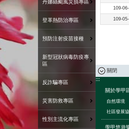
丹娜絲颱風災損專區
109-06
109-05
登革熱防治專區
預防注射疫苗接種
新型冠狀病毒防疫專
區
關閉
:::
反詐騙專區
關於學甲
災害防救專區
自然環境
社區發展
性別主流化專區
學甲悠遊