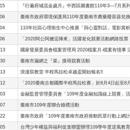
-15
『行遍府城流金歲月』中西區圖書館110年3―7月系
-06
臺南市政府環境保護局110年度臺南市農藥廢容器兌
-04
110年社區心理衛生中心推廣「與心靈對話」電影賞
-06
「2020阿公阿嬤逗陣來」活躍老化競賽活動網路投票
-13
國家發展委員會檔案管理局 2020檔案月-檔案有憶事 
-30
臺南市漏網之『菜』搜尋競賽活動
-13
浪漫双教堂 半程馬拉松卓越盃開始報名!!
-12
「2020臺南古都國際半程馬拉松賽」於8月4日起至8
-03
金融監督管理委員會「109年度金融知識線上競賽」
-07
臺南市109年度聯合婚禮活動
-22
臺南市政府「109年度臺南市政府推動民眾行動上網
-05
台灣少年權益與福利促進聯盟辦理109學年度逆風教