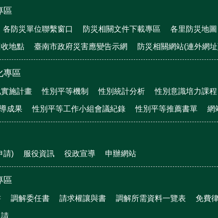
專區
各防災單位聯繫窗口
防災相關文件下載專區
各里防災地圖
回收地點
臺南市政府災害應變告示網
防災相關網站(連外網址
化專區
化實施計畫
性別平等機制
性別統計分析
性別意識培力課程
宣導成果
性別平等工作小組會議紀錄
性別平等推薦書單
網
申請)
服役資訊
役政宣導
申辦網站
專區
書
調解委任書
請求權讓與書
調解所需資料一覽表
免費
申請