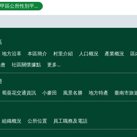
學甲區公所性別平...
區
地方沿革
本區簡介
村里介紹
人口概況
產業概況
區
協會
社區關懷據點
更多...
樂
蜀葵花交通資訊
小麥田
風景名勝
地方特產
臺南市旅
組織概況
公所位置
員工職務及電話