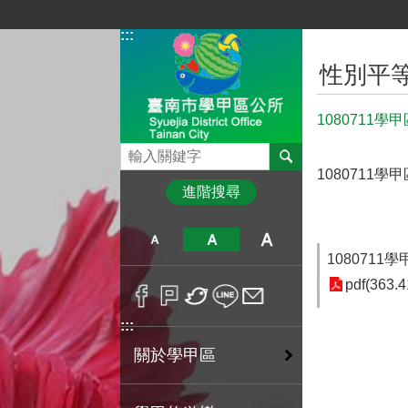
跳到主要內容區塊
:::
:::
性別平
1080711
搜尋
1080711
進階搜尋
108071
pdf(363.4
:::
關於學甲區