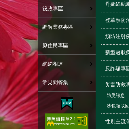
丹娜絲颱
役政專區
登革熱防
調解業務專區
預防注射
原住民專區
新型冠狀
網網相連
反詐騙專
常見問答集
災害防救
防災訊息
沙包領取
性別主流