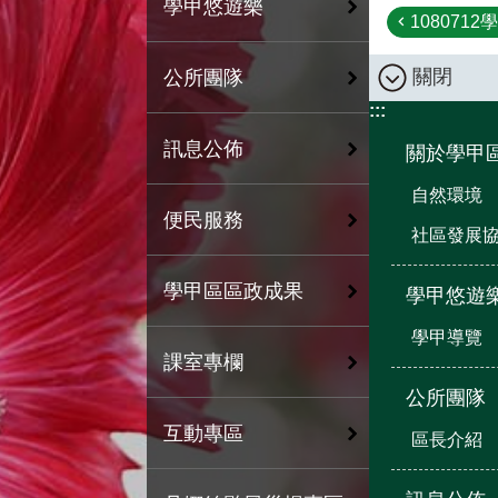
學甲悠遊樂
1080712
關閉
公所團隊
:::
訊息公佈
關於學甲
自然環境
便民服務
社區發展
學甲區區政成果
學甲悠遊
學甲導覽
課室專欄
公所團隊
互動專區
區長介紹