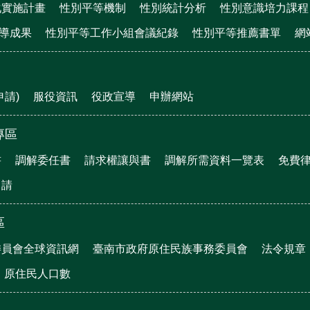
化實施計畫
性別平等機制
性別統計分析
性別意識培力課程
宣導成果
性別平等工作小組會議紀錄
性別平等推薦書單
網
申請)
服役資訊
役政宣導
申辦網站
專區
書
調解委任書
請求權讓與書
調解所需資料一覽表
免費
申請
區
委員會全球資訊網
臺南市政府原住民族事務委員會
法令規章
原住民人口數