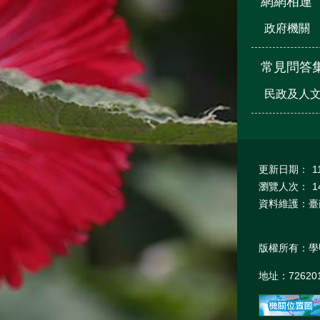
網網相連
政府機關
常見問答
民政及人
更新日期：
1
瀏覽人次：
1
資料維護：臺
版權所有：學
地址：7262