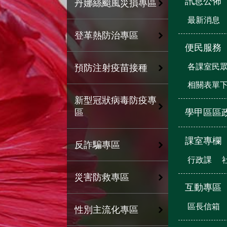
訊息公佈
丹娜絲颱風災損專區
最新消息
登革熱防治專區
便民服務
各課室民
預防注射疫苗接種
相關表單
新型冠狀病毒防疫專
學甲區區
區
課室專欄
反詐騙專區
行政課
災害防救專區
互動專區
區長信箱
性別主流化專區