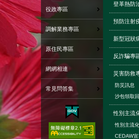
登革熱防
役政專區
預防注射
調解業務專區
新型冠狀
原住民專區
反詐騙專
網網相連
災害防救
防災訊息
常見問答集
沙包領取
性別主流
性別主流
CEDAW