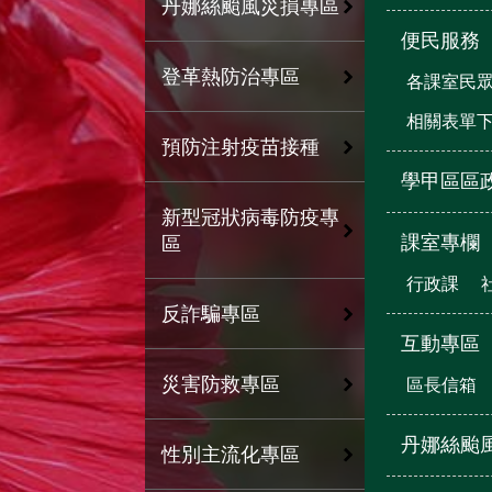
丹娜絲颱風災損專區
便民服務
登革熱防治專區
各課室民
相關表單
預防注射疫苗接種
學甲區區
新型冠狀病毒防疫專
課室專欄
區
行政課
反詐騙專區
互動專區
災害防救專區
區長信箱
丹娜絲颱
性別主流化專區