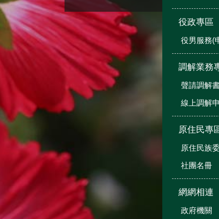
役政專區
役男服務(
調解業務
聲請調解
線上調解
原住民專
原住民族
社團名冊
網網相連
政府機關