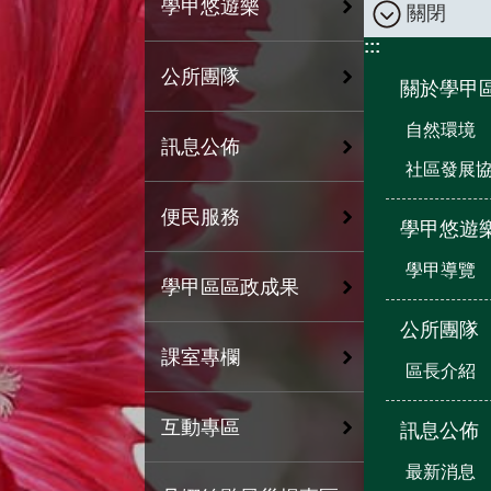
學甲悠遊樂
關閉
:::
公所團隊
關於學甲
自然環境
訊息公佈
社區發展
便民服務
學甲悠遊
學甲導覽
學甲區區政成果
公所團隊
課室專欄
區長介紹
互動專區
訊息公佈
最新消息