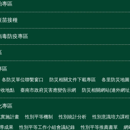
治專區
疫苗接種
病毒防疫專區
區
專區
各防災單位聯繫窗口
防災相關文件下載專區
各里防災地圖
回收地點
臺南市政府災害應變告示網
防災相關網站(連外網址
化專區
化實施計畫
性別平等機制
性別統計分析
性別意識培力課程
宣導成果
性別平等工作小組會議紀錄
性別平等推薦書單
網