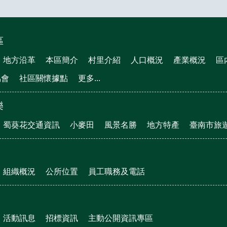
區
地方沿革
本區簡介
村里介紹
人口概況
產業概況
區
協會
社區關懷據點
更多...
樂
蜀葵花交通資訊
小麥田
風景名勝
地方特產
臺南市旅
組織概況
公所位置
員工職務及電話
活動訊息
招標資訊
主動公開資訊專區