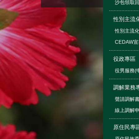
沙包領取
性別主流
性別主流
CEDAW
役政專區
役男服務(
調解業務
聲請調解
線上調解
原住民專
原住民族