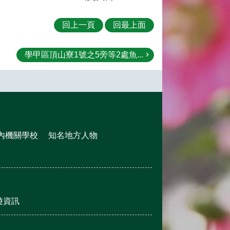
回上一頁
回最上面
學甲區頂山寮1號之5旁等2處魚...
內機關學校
知名地方人物
遊資訊