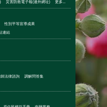
)
災害防救電子報(連外網址)
更多...
性別平等宣導成果
站連結
律師法律諮詢
調解問答集
原住民權益手冊
申辦業務