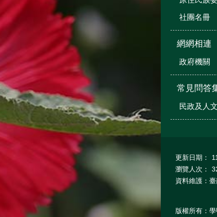
社團名冊
網網相連
政府機關
常見問答
民政及人
更新日期：
1
瀏覽人次：
3
資料維護：臺
版權所有：學