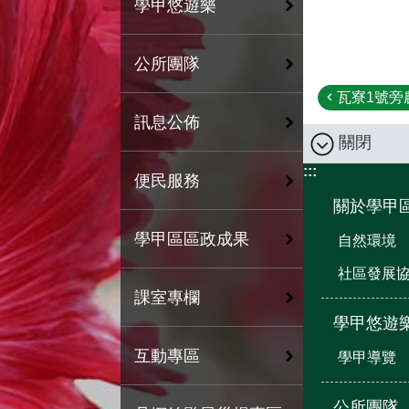
學甲悠遊樂
公所團隊
瓦寮1號旁
訊息公佈
關閉
:::
便民服務
關於學甲
學甲區區政成果
自然環境
社區發展
課室專欄
學甲悠遊
互動專區
學甲導覽
公所團隊