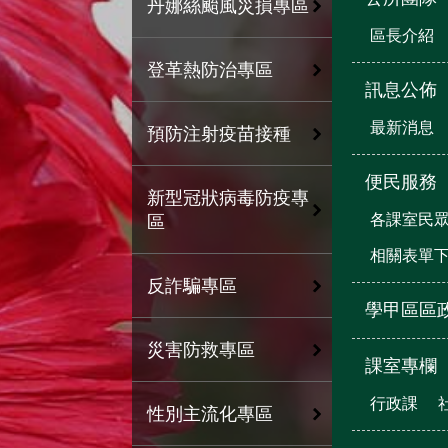
丹娜絲颱風災損專區
區長介紹
登革熱防治專區
訊息公佈
最新消息
預防注射疫苗接種
便民服務
新型冠狀病毒防疫專
各課室民
區
相關表單
反詐騙專區
學甲區區
災害防救專區
課室專欄
行政課
性別主流化專區