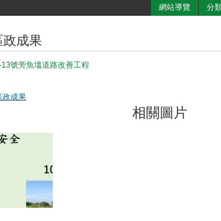
網站導覽
分
區政成果
-13號旁魚塭道路改善工程
區政成果
相關圖片