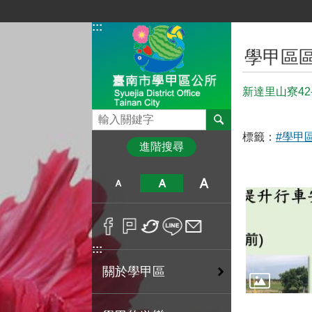
跳到主要內容區塊
:::
:::
學甲區
新達里山寮42
搜尋
標籤：
#學甲
進階搜尋
:::
關於學甲區