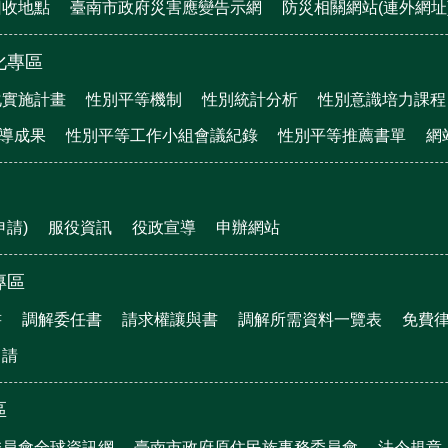
回收地點
臺南市政府災害應變告示網
防災相關網站(連外網址
化專區
化實施計畫
性別平等機制
性別統計分析
性別意識培力課程
宣導成果
性別平等工作小組會議紀錄
性別平等推薦書單
網
申請)
服役資訊
役政宣導
申辦網站
專區
書
調解委任書
請求權讓與書
調解所需資料一覽表
免費
申請
區
委員會全球資訊網
臺南市政府原住民族事務委員會
法令規章