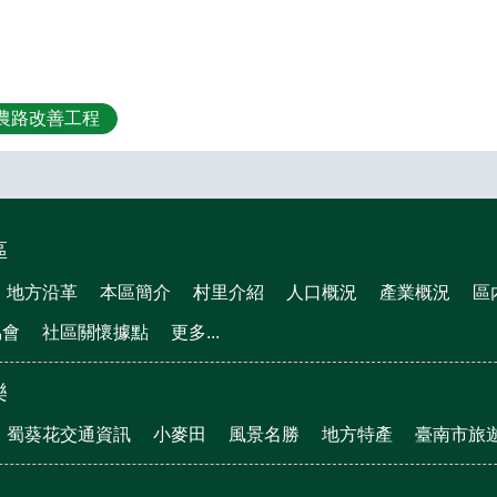
農路改善工程
區
地方沿革
本區簡介
村里介紹
人口概況
產業概況
區
協會
社區關懷據點
更多...
樂
蜀葵花交通資訊
小麥田
風景名勝
地方特產
臺南市旅