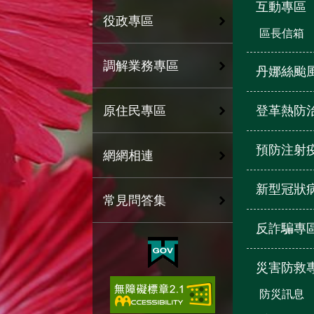
互動專區
役政專區
區長信箱
調解業務專區
丹娜絲颱
登革熱防
原住民專區
預防注射
網網相連
新型冠狀
常見問答集
反詐騙專
災害防救
防災訊息