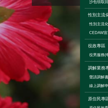
沙包領取
性別主流
性別主流
CEDAW
役政專區
役男服務(
調解業務
聲請調解
線上調解
原住民專
原住民族