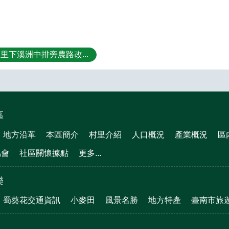
里下溪洲中排旁農路改...
區
地方沿革
本區簡介
村里介紹
人口概況
產業概況
區
協會
社區關懷據點
更多...
樂
蜀葵花交通資訊
小麥田
風景名勝
地方特產
臺南市旅