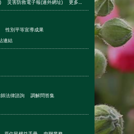
)
災害防救電子報(連外網址)
更多...
性別平等宣導成果
站連結
律師法律諮詢
調解問答集
原住民權益手冊
申辦業務