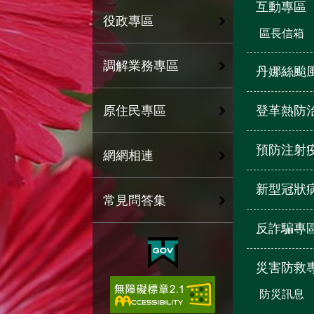
互動專區
役政專區
區長信箱
調解業務專區
丹娜絲颱
登革熱防
原住民專區
預防注射
網網相連
新型冠狀
常見問答集
反詐騙專
災害防救
防災訊息