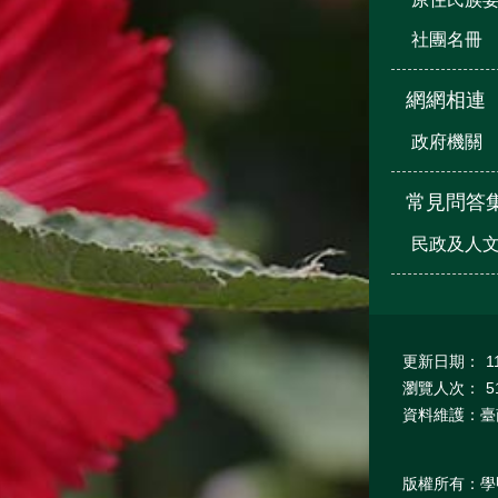
社團名冊
網網相連
政府機關
常見問答
民政及人
更新日期：
1
瀏覽人次：
5
資料維護：臺
版權所有：學