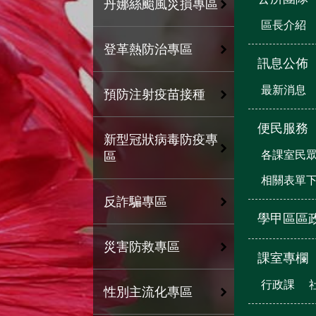
丹娜絲颱風災損專區
區長介紹
登革熱防治專區
訊息公佈
最新消息
預防注射疫苗接種
便民服務
新型冠狀病毒防疫專
各課室民
區
相關表單
反詐騙專區
學甲區區
災害防救專區
課室專欄
行政課
性別主流化專區