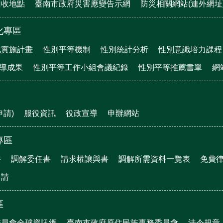
回收地點
臺南市政府災害應變告示網
防災相關網站(連外網址
化專區
化實施計畫
性別平等機制
性別統計分析
性別意識培力課程
宣導成果
性別平等工作小組會議紀錄
性別平等推薦書單
網
申請)
服役資訊
役政宣導
申辦網站
專區
書
調解委任書
請求權讓與書
調解所需資料一覽表
免費
申請
區
委員會全球資訊網
臺南市政府原住民族事務委員會
法令規章