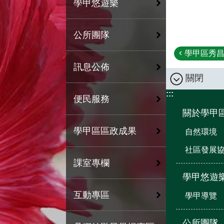
學甲悠遊樂
公所團隊
學甲區秀昌
訊息公佈
關閉
:::
便民服務
關於學甲
學甲區區政成果
自然環境
社區發展
課室專欄
學甲悠遊
互動專區
學甲導覽
公所團隊