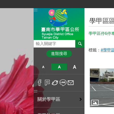
跳到主要內容區塊
:::
:::
學甲區
學甲區停6停
搜尋
標籤：
#學甲
進階搜尋
:::
關於學甲區