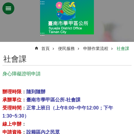
:::
跳到主要內容區塊
:::
:::
首頁
便民服務
申辦作業流程
社會課
社會課
身心障礙證明申請
辦理時限
：
隨到隨辦
承辦單位
：
臺南市學甲區公所-社會課
受理時間
：
正常上班日（上午8:00~中午12:00；下午
1:30~5:30）
線上申辦
：
申請資格
：
設籍區內之民眾