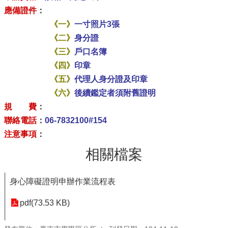
應備證件
：
《一》
一寸照片3張
《二》
身分證
《三》
戶口名簿
《四》
印章
《五》
代理人身分證及印章
《六》
後續鑑定者須附舊證明
規 費
：
聯絡電話
：
06-7832100#154
注意事項
：
相關檔案
身心障礙證明申辦作業流程表
pdf(73.53 KB)