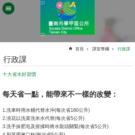
:::
跳到主要內容區塊
:::
:::
首頁
課室專欄
行政課
行政課
十大省水好習慣
每天省一點，能帶來不一樣的改變：
1.洗車時用水桶代替水沖(每次省180公升)
2.澆花以洗菜洗米水代替(每次省5公升)
3.洗手抹肥皂及搓揉時將水龍頭關緊(每次省5公升)
4.刷牙用漱口杯(每次省5公升)