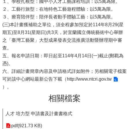
１、學校扎根型：國中小人才工藝課程培訓：以5萬為限。
２、工藝行旅型：在地特色工藝遊程體驗：以5萬為限。
３、療育陪伴型：陪伴長者動手體驗工藝：以5萬為限。
(三)本計畫獲補助之單位，須全程參加預定於114年8月29(星
期五)至8月31(星期日)共3天，於宜蘭國立傳統藝術中心舉辦
之「臺灣工藝聚」大型成果發表交流推廣活動暨辦理期中審
查。
五、報名申請日期：即日起至114年4月14日(一)截止(郵戳為
憑)。
六、詳細計畫簡章內容及申請格式詳如附件；另相關電子檔案
可於該中心網站最新公告下載（
http://www.ntcri.gov.tw
）。
相關檔案
人才 培力型 申請書及計畫書格式
pdf(921.73 KB)