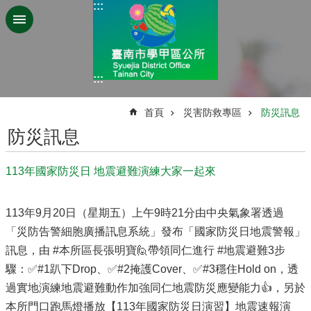
:::
跳到主要內容區塊
:::
:::
首頁
災害防救專區
防災訊息
防災訊息
113年國家防災日 地震避難演練大家一起來
113年9月20日（星期五）上午9時21分由中央氣象署透過
「災防告警細胞廣播訊息系統」發布「國家防災日地震警報」
訊息，由 #本所區長張明寶🙋帶領同仁進行 #地震避難3步
驟：✅#1趴下Drop、✅#2掩護Cover、✅#3穩住Hold on，透
過實地演練地震避難動作加強同仁地震防災應變能力👍，另於
本所門口跑馬燈播放【113年國家防災日演習】地震速報演