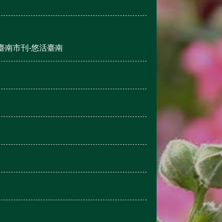
臺南市刊-悠活臺南