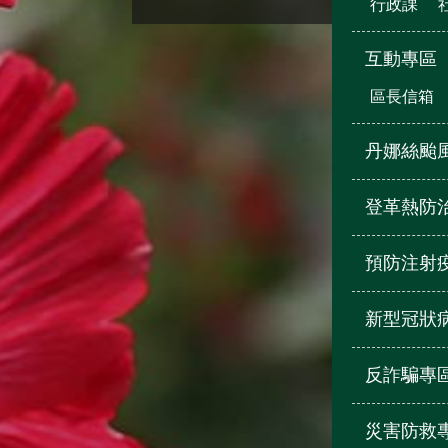
行政課
互動專區
區長信箱
丹娜絲颱
登革熱防
預防注射
新型冠狀
反詐騙專
災害防救