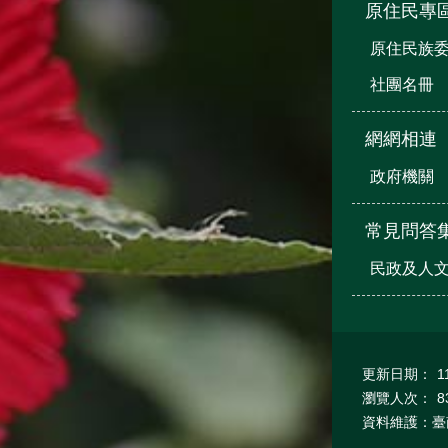
原住民專
原住民族
社團名冊
網網相連
政府機關
常見問答
民政及人
更新日期：
1
瀏覽人次：
8
資料維護：臺