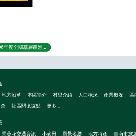
6年度全國基層農漁...
區
地方沿革
本區簡介
村里介紹
人口概況
產業概況
區
協會
社區關懷據點
更多...
樂
蜀葵花交通資訊
小麥田
風景名勝
地方特產
臺南市旅