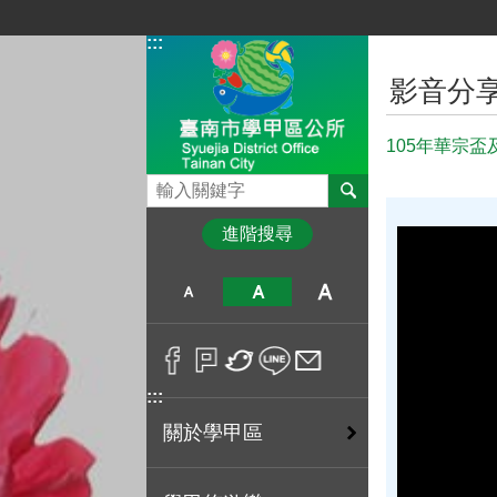
跳到主要內容區塊
:::
:::
影音分
105年華宗盃
搜尋
進階搜尋
:::
關於學甲區