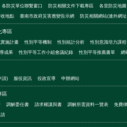
各防災單位聯繫窗口
防災相關文件下載專區
各里防災地圖
回收地點
臺南市政府災害應變告示網
防災相關網站(連外網址
化專區
化實施計畫
性別平等機制
性別統計分析
性別意識培力課程
宣導成果
性別平等工作小組會議紀錄
性別平等推薦書單
網
申請)
服役資訊
役政宣導
申辦網站
專區
書
調解委任書
請求權讓與書
調解所需資料一覽表
免費
申請