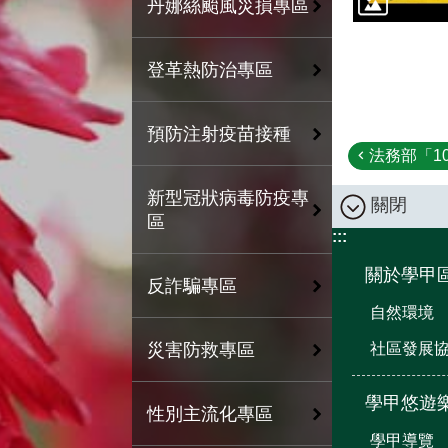
丹娜絲颱風災損專區
登革熱防治專區
預防注射疫苗接種
法務部「10
新型冠狀病毒防疫專
關閉
區
:::
關於學甲
反詐騙專區
自然環境
社區發展
災害防救專區
學甲悠遊
性別主流化專區
學甲導覽