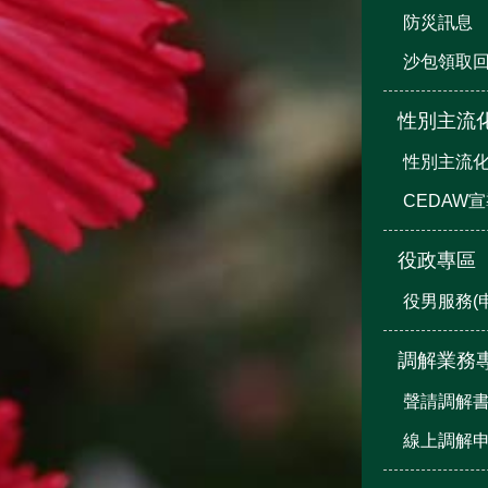
防災訊息
沙包領取
性別主流
性別主流
CEDAW
役政專區
役男服務(
調解業務
聲請調解
線上調解