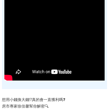
想用小錢換大錢⁉️真的會一直獲利嗎❓
房市專家徐佳馨幫你解密🔍