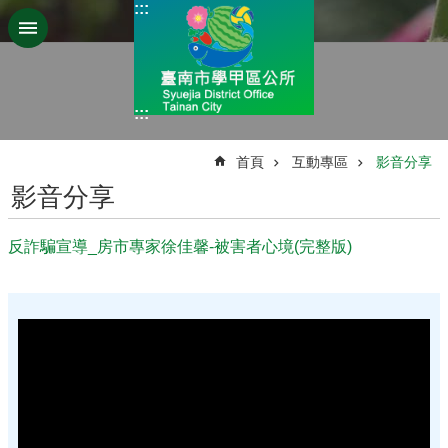
:::
跳到主要內容區塊
:::
:::
首頁
互動專區
影音分享
影音分享
反詐騙宣導_房市專家徐佳馨-被害者心境(完整版)