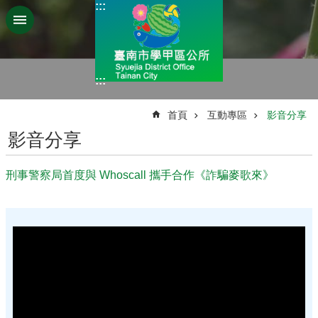
:::
跳到主要內容區塊
:::
:::
首頁
互動專區
影音分享
影音分享
刑事警察局首度與 Whoscall 攜手合作《詐騙麥歌來》