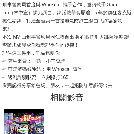
刑事警察局首度與 Whoscall 攜手合作，邀請歌手 Sam
Lin（林中宣）操刀詞曲、舞蹈教學資歷逾 15 年的瘋狂麥克斯
擔任編舞，打造全台第一首接地氣防詐主題曲《詐騙麥歌
來》。
本次 MV 由刑事警察局同仁親自出場 在西門町大跳防詐舞 讓
查證步驟變成你我都記得住的旋律！
記住這三件事，詐騙遠離你
✅ 陌生來電：一聽二掛三查證
✅ 可疑號碼或連結：用 Whoscall 查詢
✅ 遇到詐騙狀況：立刻撥打165
看完記得分享給爸媽、朋友，一起把防詐意識傳出去！
相關影音