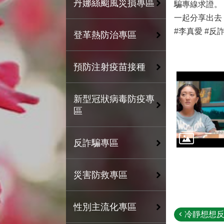
丹娜絲颱風災損專區
騙專線求證。
一起分享出去
#李真愛 #反
登革熱防治專區
預防注射疫苗接種
新型冠狀病毒防疫專
區
反詐騙專區
災害防救專區
性別主流化專區
冷靜想想反詐