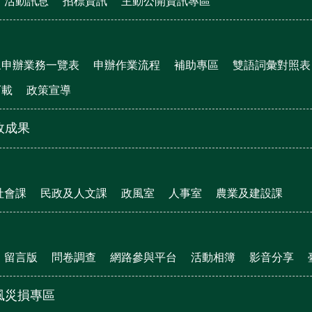
活動訊息
招標資訊
主動公開資訊專區
眾申辦業務一覽表
申辦作業流程
補助專區
雙語詞彙對照表
下載
政策宣導
政成果
社會課
民政及人文課
政風室
人事室
農業及建設課
留言版
問卷調查
網路參與平台
活動相簿
影音分享
風災損專區