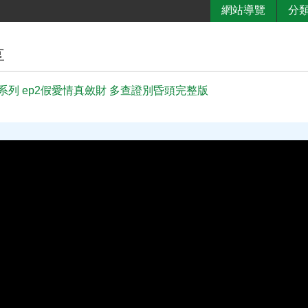
網站導覽
分
享
系列 ep2假愛情真斂財 多查證別昏頭完整版