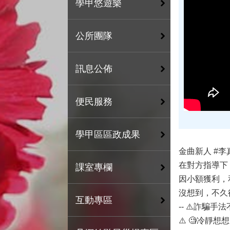
學甲悠遊樂
公所團隊
訊息公佈
便民服務
學甲區區政成果
金曲新人 #
在對⽅指導下
課室專欄
因小額獲利，
沒想到，不久後
互動專區
-- ⚠️詐騙
⚠️ 🧐冷