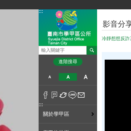
跳到主要內容區塊
:::
:::
影音分
冷靜想想反詐
搜尋
進階搜尋
:::
關於學甲區