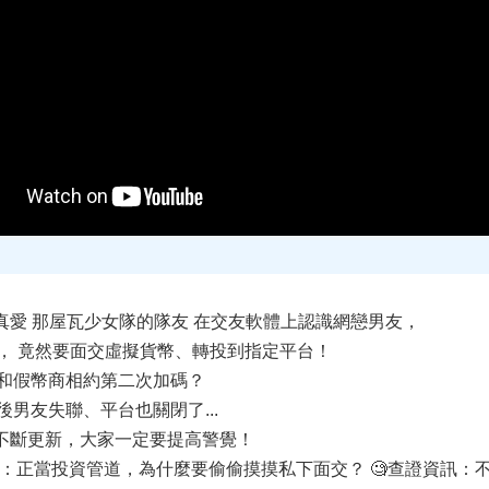
李真愛 那屋瓦少女隊的隊友 在交友軟體上認識網戀男友，
， 竟然要面交虛擬貨幣、轉投到指定平台！
和假幣商相約第二次加碼？
男友失聯、平台也關閉了...
手法不斷更新，大家一定要提⾼警覺！
靜想想：正當投資管道，為什麼要偷偷摸摸私下面交？ 🧐查證資訊：