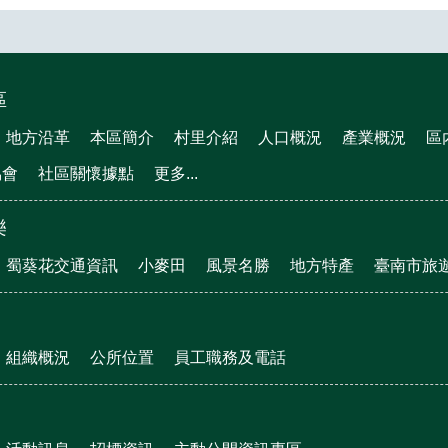
區
地方沿革
本區簡介
村里介紹
人口概況
產業概況
區
協會
社區關懷據點
更多...
樂
蜀葵花交通資訊
小麥田
風景名勝
地方特產
臺南市旅
組織概況
公所位置
員工職務及電話