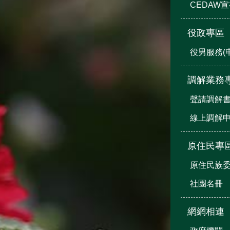
CEDAW
役政專區
役男服務(
調解業務
聲請調解
線上調解
原住民專
原住民族
社團名冊
網網相連