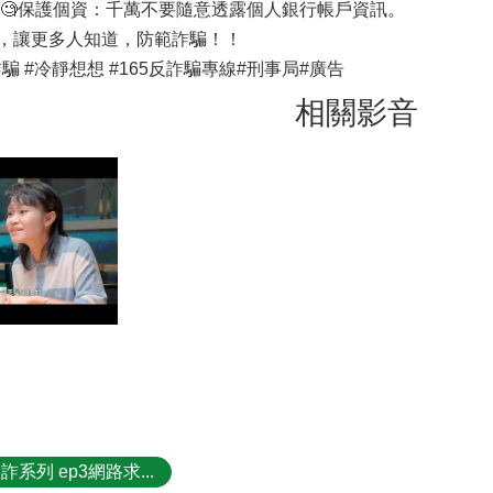
 🧐保護個資：千萬不要隨意透露個人銀行帳戶資訊。
，讓更多人知道，防範詐騙！！
詐騙 #冷靜想想 #165反詐騙專線#刑事局#廣告
相關影音
系列 ep3網路求...