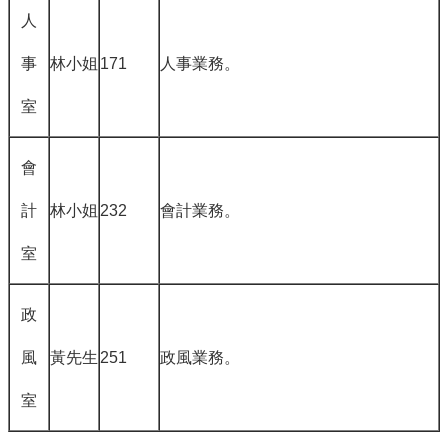
人
事
林小姐
171
人事業務。
室
會
計
林小姐
232
會計業務。
室
政
風
黃先生
251
政風業務。
室