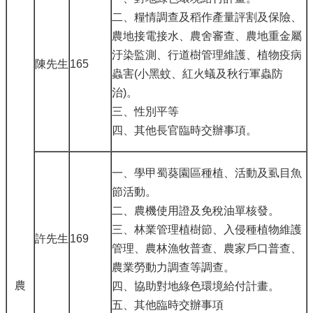
二、糧情調查及稻作產量評割及保險、
農地接電接水、農舍審查、農地重金屬
汙染監測、行道樹管理維護、植物疫病
陳先生
165
蟲害(小黑蚊、紅火蟻及秋行軍蟲防
治)。
三、性別平等
四、其他長官臨時交辦事項。
一、學甲蜀葵園區種植、活動及虱目魚
節活動。
二、農機使用證及免稅油單核發。
三、林業管理植樹節、入侵種植物維護
許先生
169
管理、農林漁牧普查、農家戶口普查、
農業勞動力調查等調查。
農
四、協助對地綠色環境給付計畫。
五、其他臨時交辦事項