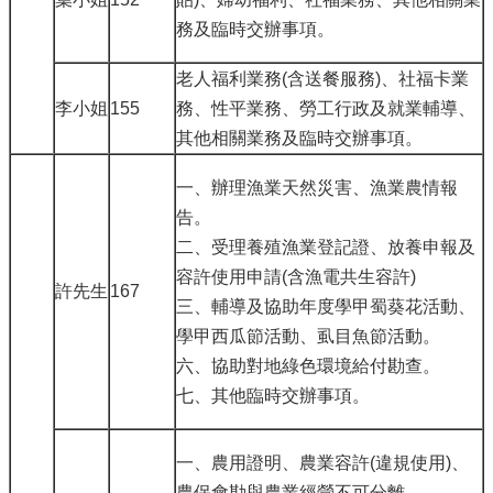
務及臨時交辦事項。
老人福利業務(含送餐服務)、社福卡業
李小姐
155
務、性平業務、勞工行政及就業輔導、
其他相關業務及臨時交辦事項。
一、辦理漁業天然災害、漁業農情報
告。
二、受理養殖漁業登記證、放養申報及
容許使用申請(含漁電共生容許)
許先生
167
三、輔導及協助年度學甲蜀葵花活動、
學甲西瓜節活動、虱目魚節活動。
六、協助對地綠色環境給付勘查。
七、其他臨時交辦事項。
一、農用證明、農業容許(違規使用)、
農保會勘與農業經營不可分離。