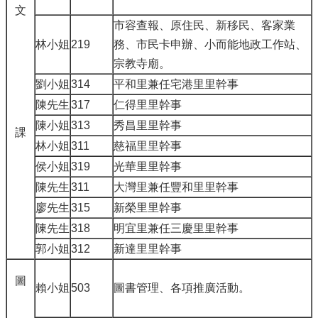
文
市容查報、原住民、新移民、客家業
林小姐
219
務、市民卡申辦、小而能地政工作站、
宗教寺廟。
劉小姐
314
平和里兼任宅港里里幹事
陳先生
317
仁得里里幹事
陳小姐
313
秀昌里里幹事
課
林小姐
311
慈福里里幹事
侯小姐
319
光華里里幹事
陳先生
311
大灣里兼任豐和里里幹事
廖先生
315
新榮里里幹事
陳先生
318
明宜里兼任三慶里里幹事
郭小姐
312
新達里里幹事
圖
賴小姐
503
圖書管理、各項推廣活動。