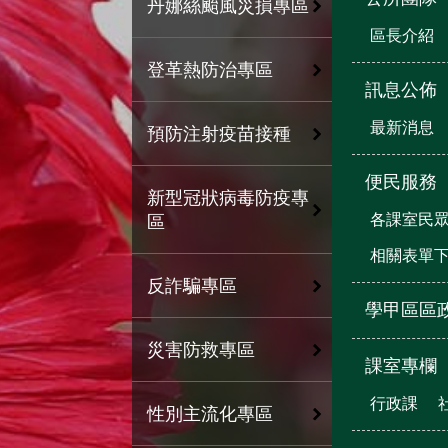
丹娜絲颱風災損專區
區長介紹
登革熱防治專區
訊息公佈
最新消息
預防注射疫苗接種
便民服務
新型冠狀病毒防疫專
各課室民
區
相關表單
反詐騙專區
學甲區區
災害防救專區
課室專欄
行政課
性別主流化專區