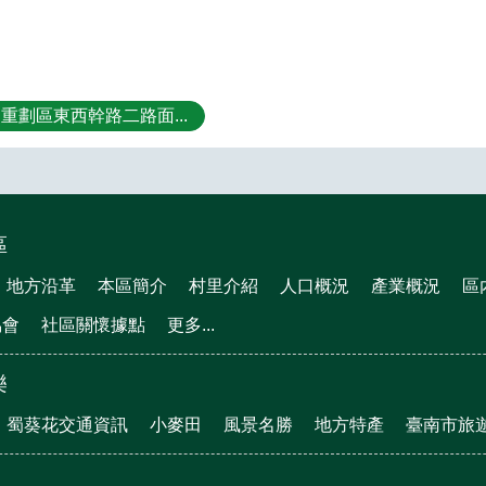
重劃區東西幹路二路面...
區
地方沿革
本區簡介
村里介紹
人口概況
產業概況
區
協會
社區關懷據點
更多...
樂
蜀葵花交通資訊
小麥田
風景名勝
地方特產
臺南市旅