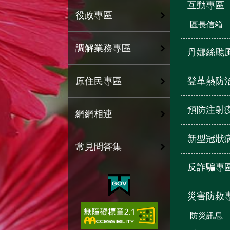
互動專區
役政專區
區長信箱
調解業務專區
丹娜絲颱
登革熱防
原住民專區
預防注射
網網相連
新型冠狀
常見問答集
反詐騙專
災害防救
防災訊息