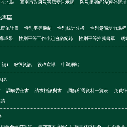
回收地點
臺南市政府災害應變告示網
防災相關網站(連外網址
化專區
化實施計畫
性別平等機制
性別統計分析
性別意識培力課程
宣導成果
性別平等工作小組會議紀錄
性別平等推薦書單
網
申請)
服役資訊
役政宣導
申辦網站
專區
書
調解委任書
請求權讓與書
調解所需資料一覽表
免費
申請
區
委員會全球資訊網
臺南市政府原住民族事務委員會
法令規章