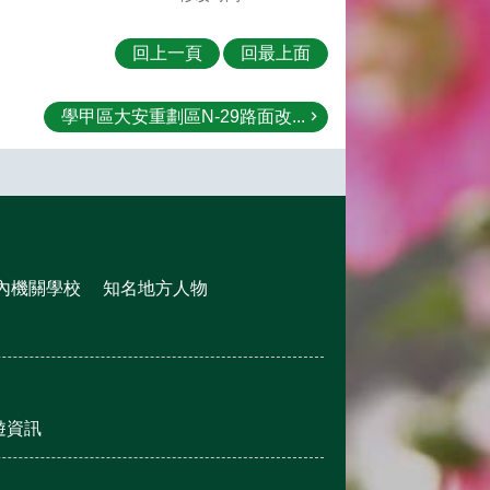
回上一頁
回最上面
學甲區大安重劃區N-29路面改...
內機關學校
知名地方人物
遊資訊