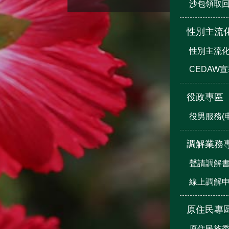
沙包領取
性別主流
性別主流
CEDAW
役政專區
役男服務(
調解業務
聲請調解
線上調解
原住民專
原住民族