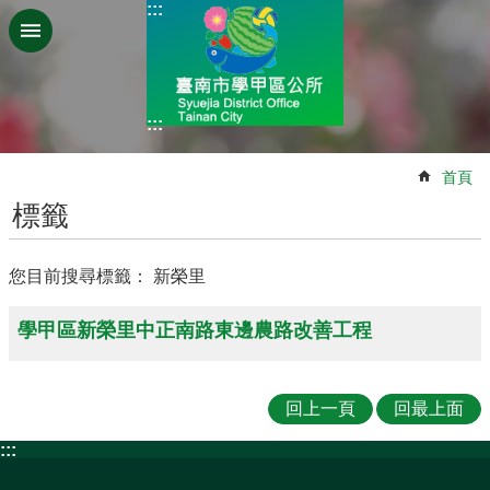
:::
跳到主要內容區塊
:::
:::
首頁
標籤
您目前搜尋標籤： 新榮里
學甲區新榮里中正南路東邊農路改善工程
回上一頁
回最上面
:::