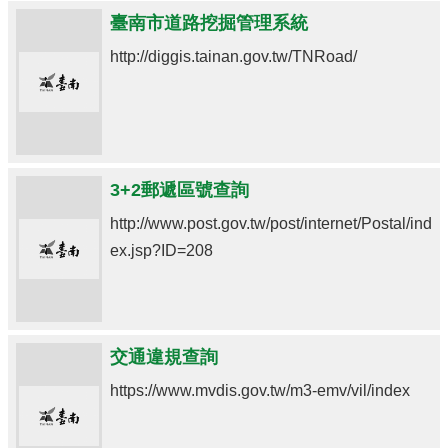
臺南市道路挖掘管理系統
http://diggis.tainan.gov.tw/TNRoad/
3+2郵遞區號查詢
http://www.post.gov.tw/post/internet/Postal/ind
ex.jsp?ID=208
交通違規查詢
https://www.mvdis.gov.tw/m3-emv/vil/index