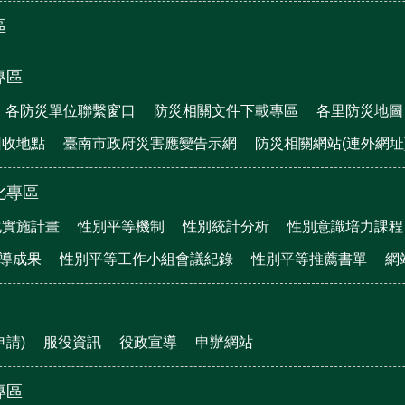
區
專區
各防災單位聯繫窗口
防災相關文件下載專區
各里防災地圖
回收地點
臺南市政府災害應變告示網
防災相關網站(連外網址
化專區
化實施計畫
性別平等機制
性別統計分析
性別意識培力課程
宣導成果
性別平等工作小組會議紀錄
性別平等推薦書單
網
申請)
服役資訊
役政宣導
申辦網站
專區