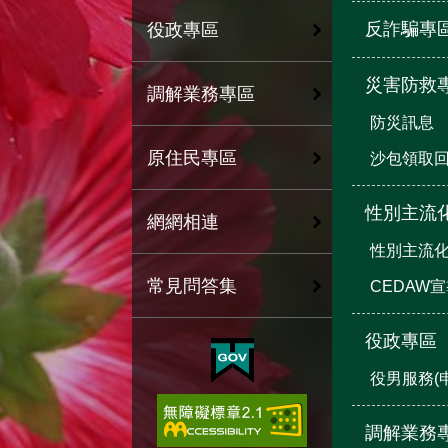
反詐騙專
役政專區
災害防救
調解業務專區
防災訊息
原住民專區
沙包領取
性別主流
網網相連
性別主流
常見問答集
CEDAW
役政專區
役男服務(
調解業務