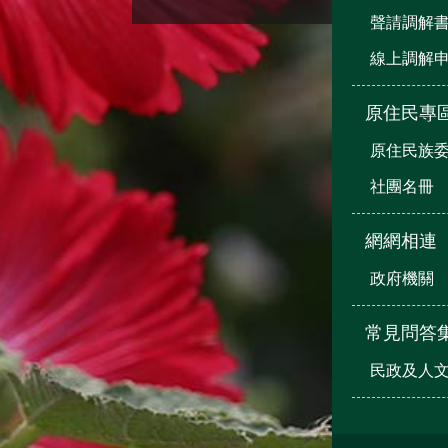
聲請調解
線上調解
原住民專
原住民族
社團名冊
網網相連
政府機關
常見問答
民政及人