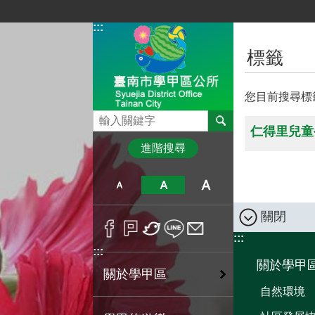
跳到主要內容區塊
:::
:::
標籤
您目前搜尋標
搜尋
仁得里兒童
進階搜尋
關閉
:::
:::
關於學甲
關於學甲區
自然環境