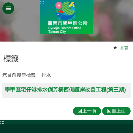
:::
跳到主要內容區塊
:::
:::
首頁
標籤
您目前搜尋標籤： 排水
學甲區宅仔港排水倒芳橋西側護岸改善工程(第三期)
回上一頁
回最上面
:::