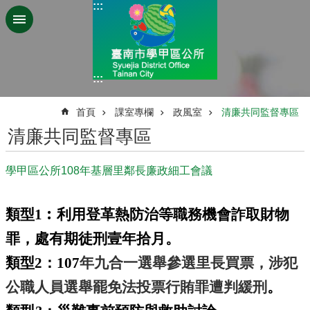
:::
跳到主要內容區塊
:::
:::
首頁
課室專欄
政風室
清廉共同監督專區
清廉共同監督專區
學甲區公所108年基層里鄰長廉政細工會議
類型
1
︰利用登革熱防治等職務機會詐取財物
罪，處有期徒刑壹年拾月。
類型
2
：
107
年九合一選舉參選里長買票，涉犯
公職人員選舉罷免法投票行賄罪遭判緩刑
。