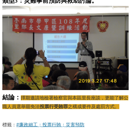
類型
3
：災難事前預防與救助討論。
結論：
擇期邀請地檢署檢察官與本區里長座談，更能了解公
職人員選舉罷免法
投票行受賄罪
之構成要件及處罰方式。
標籤：
#廉政細工；投票行賄；災害預防