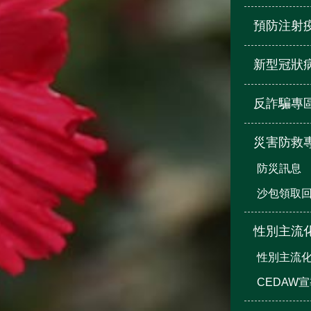
預防注射
新型冠狀
反詐騙專
災害防救
防災訊息
沙包領取
性別主流
性別主流
CEDAW