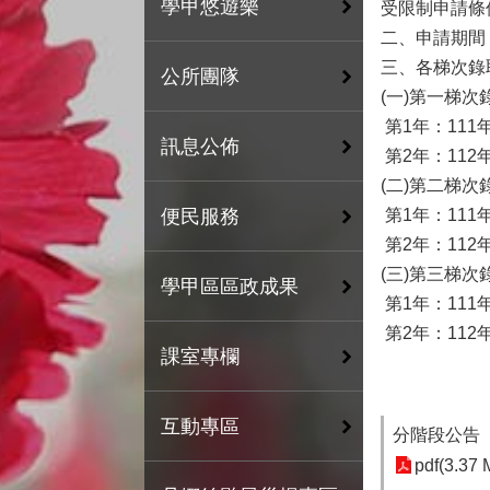
學甲悠遊樂
受限制申請條
二、申請期間：
三、各梯次錄
公所團隊
(一)第一梯次
第1年：111年
訊息公佈
第2年：112
(二)第二梯次
第1年：111
便民服務
第2年：112
(三)第三梯次
學甲區區政成果
第1年：111年
第2年：112年
課室專欄
互動專區
分階段公告
pdf(3.37 