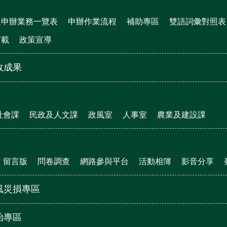
眾申辦業務一覽表
申辦作業流程
補助專區
雙語詞彙對照表
下載
政策宣導
政成果
社會課
民政及人文課
政風室
人事室
農業及建設課
留言版
問卷調查
網路參與平台
活動相簿
影音分享
風災損專區
治專區