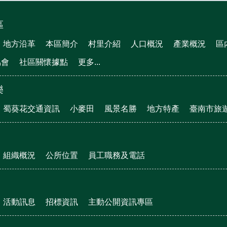
區
地方沿革
本區簡介
村里介紹
人口概況
產業概況
區
協會
社區關懷據點
更多...
樂
蜀葵花交通資訊
小麥田
風景名勝
地方特產
臺南市旅
組織概況
公所位置
員工職務及電話
活動訊息
招標資訊
主動公開資訊專區