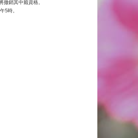
將撤銷其中籤資格。
下午5時。