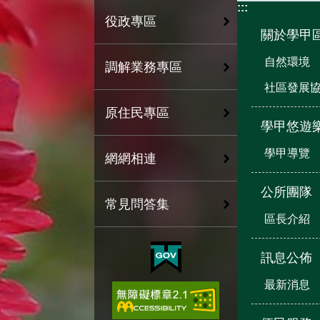
:::
役政專區
關於學甲
自然環境
調解業務專區
社區發展
原住民專區
學甲悠遊
學甲導覽
網網相連
公所團隊
常見問答集
區長介紹
訊息公佈
最新消息