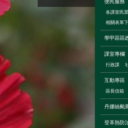
便民服務
各課室民
相關表單
學甲區區
課室專欄
行政課
互動專區
區長信箱
丹娜絲颱
登革熱防