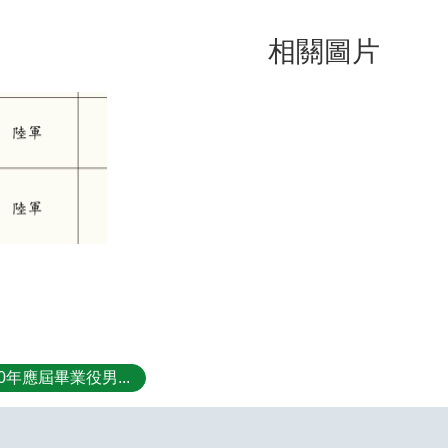
相關圖片
10年應屆畢業役男...