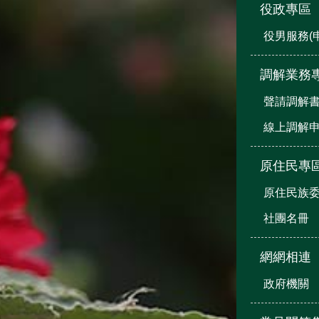
役政專區
役男服務(
調解業務
聲請調解
線上調解
原住民專
原住民族
社團名冊
網網相連
政府機關