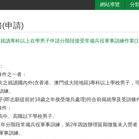
網站導覽
分
(申請)
0年就讀專科以上在學男子申請分階段接受常備兵役軍事訓練作業(110年
：
列條件之一者：
年次之就讀國內外(含香港、澳門或大陸地區)專科以上學校男子，可
訓練。
男子(即志願提前於18歲之年接受徵兵處理)符合前揭就學及受訓條
條件：
高中、高職以下學校男子。
1年分階段常備兵役軍事訓練，第2年因故辦理延期徵集未入營
軍事訓練。