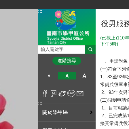
跳到主要內容區塊
:::
:::
役男服務
(已截止)11
下午5時)
搜尋
進階搜尋
一、申請對象
(一)符合下
1、83至92
常備兵役軍事
2、93年次
(二)限制申請
:::
1、目前就讀
關於學甲區
2、已完成第
接受常備兵役