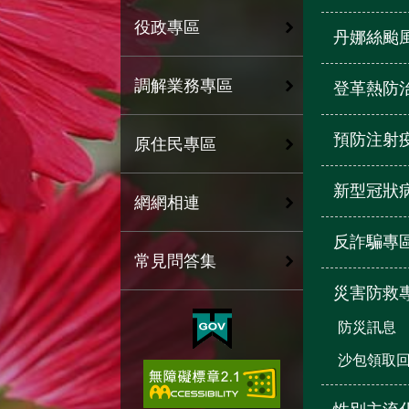
役政專區
丹娜絲颱
調解業務專區
登革熱防
預防注射
原住民專區
新型冠狀
網網相連
反詐騙專
常見問答集
災害防救
防災訊息
沙包領取