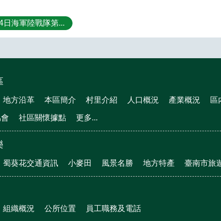
14日海軍陸戰隊第...
區
地方沿革
本區簡介
村里介紹
人口概況
產業概況
區
協會
社區關懷據點
更多...
樂
蜀葵花交通資訊
小麥田
風景名勝
地方特產
臺南市旅
組織概況
公所位置
員工職務及電話