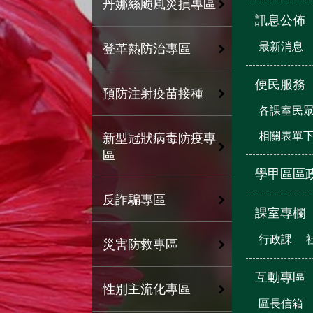
丹娜絲颱風災損專區
訊息公佈
最新消息
登革熱防治專區
便民服務
預防注射疫苗接種
各課室民
相關表單
新型冠狀病毒防疫專
區
學甲區區
反詐騙專區
課室專欄
行政課
災害防救專區
互動專區
性別主流化專區
區長信箱