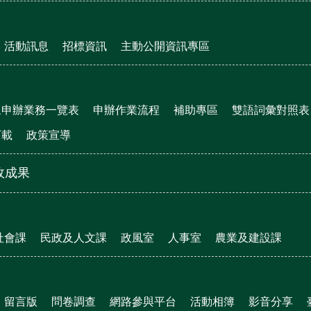
活動訊息
招標資訊
主動公開資訊專區
眾申辦業務一覽表
申辦作業流程
補助專區
雙語詞彙對照表
下載
政策宣導
政成果
社會課
民政及人文課
政風室
人事室
農業及建設課
留言版
問卷調查
網路參與平台
活動相簿
影音分享