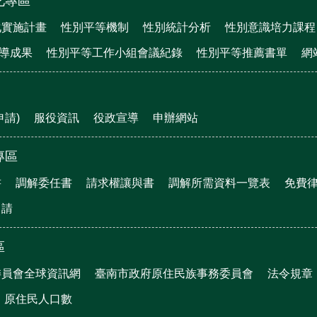
化專區
化實施計畫
性別平等機制
性別統計分析
性別意識培力課程
宣導成果
性別平等工作小組會議紀錄
性別平等推薦書單
網
申請)
服役資訊
役政宣導
申辦網站
專區
書
調解委任書
請求權讓與書
調解所需資料一覽表
免費
申請
區
委員會全球資訊網
臺南市政府原住民族事務委員會
法令規章
原住民人口數