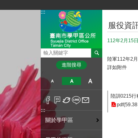
跳到主要內容區塊
:::
:::
服役資
112年2月1
搜尋
陸軍112年2
進階搜尋
詳如附件
陸訓0215
pdf(59.38
:::
關於學甲區