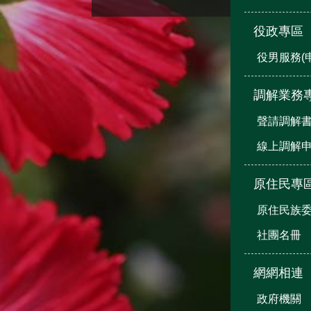
役政專區
役男服務(
調解業務
聲請調解
線上調解
原住民專
原住民族
社團名冊
網網相連
政府機關