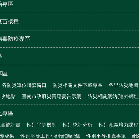
治專區
疫苗接種
病毒防疫專區
區
專區
各防災單位聯繫窗口
防災相關文件下載專區
各里防災地圖
回收地點
臺南市政府災害應變告示網
防災相關網站(連外網址
化專區
化實施計畫
性別平等機制
性別統計分析
性別意識培力課程
宣導成果
性別平等工作小組會議紀錄
性別平等推薦書單
網