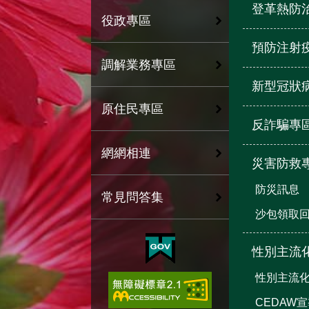
登革熱防
役政專區
預防注射
調解業務專區
新型冠狀
原住民專區
反詐騙專
網網相連
災害防救
防災訊息
常見問答集
沙包領取
性別主流
性別主流
CEDAW