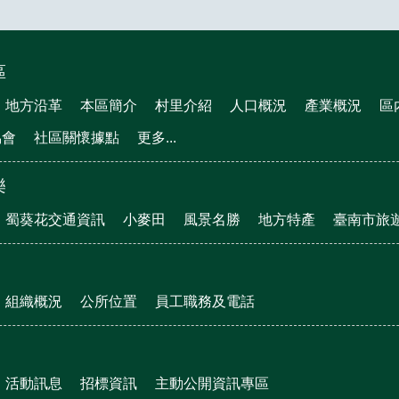
區
地方沿革
本區簡介
村里介紹
人口概況
產業概況
區
協會
社區關懷據點
更多...
樂
蜀葵花交通資訊
小麥田
風景名勝
地方特產
臺南市旅
組織概況
公所位置
員工職務及電話
活動訊息
招標資訊
主動公開資訊專區