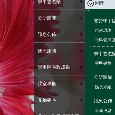
學甲悠遊樂
關閉
:::
公所團隊
關於學甲
自然環境
訊息公佈
社區發展
便民服務
學甲悠遊
學甲導覽
學甲區區政成果
公所團隊
課室專欄
區長介紹
互動專區
訊息公佈
最新消息