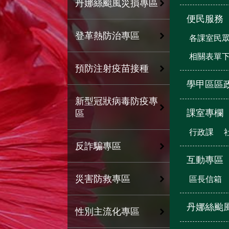
丹娜絲颱風災損專區
便民服務
登革熱防治專區
各課室民
相關表單
預防注射疫苗接種
學甲區區
新型冠狀病毒防疫專
課室專欄
區
行政課
反詐騙專區
互動專區
災害防救專區
區長信箱
丹娜絲颱
性別主流化專區