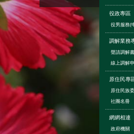
役政專區
役男服務(
調解業務
聲請調解
線上調解
原住民專
原住民族
社團名冊
網網相連
政府機關