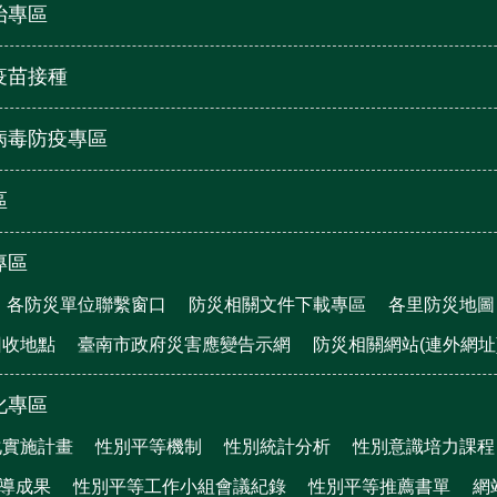
治專區
疫苗接種
病毒防疫專區
區
專區
各防災單位聯繫窗口
防災相關文件下載專區
各里防災地圖
回收地點
臺南市政府災害應變告示網
防災相關網站(連外網址
化專區
化實施計畫
性別平等機制
性別統計分析
性別意識培力課程
宣導成果
性別平等工作小組會議紀錄
性別平等推薦書單
網