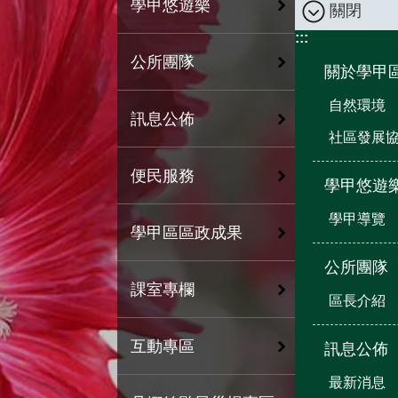
學甲悠遊樂
關閉
:::
公所團隊
關於學甲
自然環境
訊息公佈
社區發展
便民服務
學甲悠遊
學甲導覽
學甲區區政成果
公所團隊
課室專欄
區長介紹
互動專區
訊息公佈
最新消息