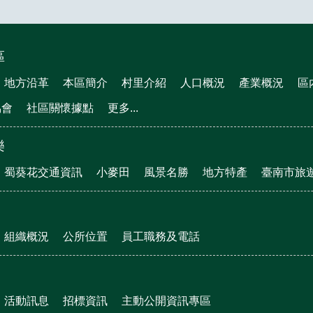
區
地方沿革
本區簡介
村里介紹
人口概況
產業概況
區
協會
社區關懷據點
更多...
樂
蜀葵花交通資訊
小麥田
風景名勝
地方特產
臺南市旅
組織概況
公所位置
員工職務及電話
活動訊息
招標資訊
主動公開資訊專區