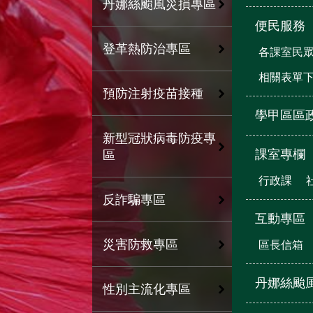
丹娜絲颱風災損專區
便民服務
登革熱防治專區
各課室民
相關表單
預防注射疫苗接種
學甲區區
新型冠狀病毒防疫專
課室專欄
區
行政課
反詐騙專區
互動專區
災害防救專區
區長信箱
丹娜絲颱
性別主流化專區