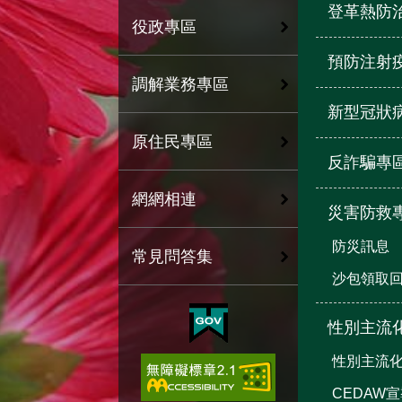
登革熱防
役政專區
預防注射
調解業務專區
新型冠狀
原住民專區
反詐騙專
網網相連
災害防救
防災訊息
常見問答集
沙包領取
性別主流
性別主流
CEDAW