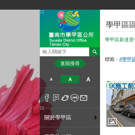
跳到主要內容區塊
:::
:::
學甲區
學甲區新達里
搜尋
標籤：
#學甲
進階搜尋
:::
關於學甲區