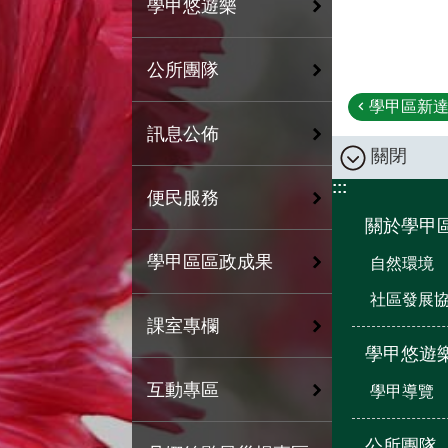
學甲悠遊樂
公所團隊
學甲區新達
訊息公佈
關閉
:::
便民服務
關於學甲
學甲區區政成果
自然環境
社區發展
課室專欄
學甲悠遊
互動專區
學甲導覽
公所團隊