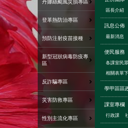
丹娜絲颱風災損專區
區長介紹
登革熱防治專區
訊息公佈
最新消息
預防注射疫苗接種
便民服務
新型冠狀病毒防疫專
各課室民
區
相關表單
反詐騙專區
學甲區區
災害防救專區
課室專欄
行政課
性別主流化專區