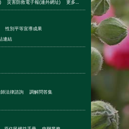
)
災害防救電子報(連外網址)
更多...
性別平等宣導成果
站連結
律師法律諮詢
調解問答集
原住民權益手冊
申辦業務