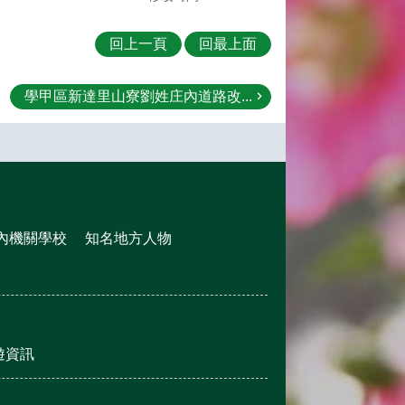
回上一頁
回最上面
學甲區新達里山寮劉姓庄內道路改...
內機關學校
知名地方人物
遊資訊