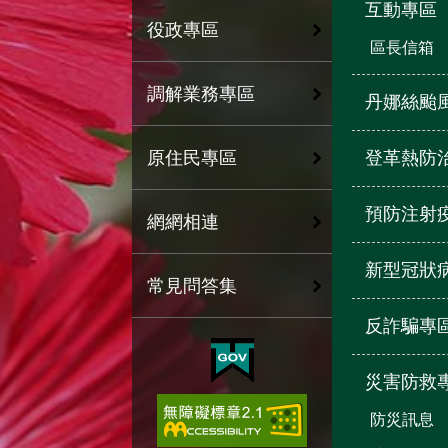
互動專區
役政專區
區長信箱
調解業務專區
丹娜絲颱
登革熱防
原住民專區
預防注射
網網相連
新型冠狀
常見問答集
反詐騙專
災害防救
防災訊息