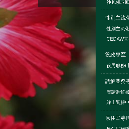
沙包領取
性別主流
性別主流
CEDAW
役政專區
役男服務(
調解業務
聲請調解
線上調解
原住民專
原住民族