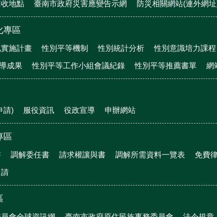
回收地點
臺南市政府災害應變告示網
防災相關網站(連外網址
化專區
化實施計畫
性別平等機制
性別統計分析
性別意識培力課程
宣導成果
性別平等工作小組會議紀錄
性別平等推薦書單
網
申請)
服役資訊
役政宣導
申辦網站
專區
書
調解委任書
請求權讓與書
調解所需資料一覽表
免費
申請
區
委員會全球資訊網
臺南市政府原住民族事務委員會
法令規章