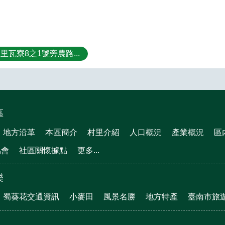
里瓦寮8之1號旁農路...
區
地方沿革
本區簡介
村里介紹
人口概況
產業概況
區
協會
社區關懷據點
更多...
樂
蜀葵花交通資訊
小麥田
風景名勝
地方特產
臺南市旅