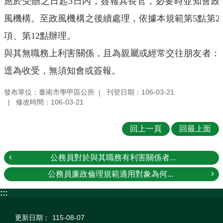
應於受贈之日起
3
日內，簽報其長官，必要時並知會政
風機構。至政風機構之後續處理，依據本規範第
5
點第
2
項、第
12
點辦理。
與其無職務上利害關係，且為親屬或經常交往朋友者：
逕為收受，無須知會或簽報。
發布單位：臺南市學甲區公所
刊登日期：106-03-21
修改時間：106-03-21
回上一頁
回最上面
公務員對於與其職務有利害關係者...
公務員廉政倫理規範適用對象為何...
:::
更新日期：
115-08-07