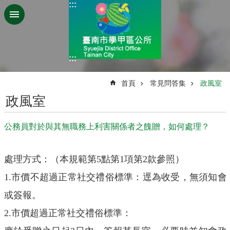
:::
跳到主要內容區塊
:::
:::
首頁
常見問答集
政風室
政風室
公務員對於與其無職務上利害關係者之餽贈，如何處理？
處理方式：（本規範第
5
點第
1
項第
2
款參照）
1.
市價不超過正常社交禮俗標準：逕為收受，無須知會
或簽報。
2.
市價超過正常社交禮俗標準：