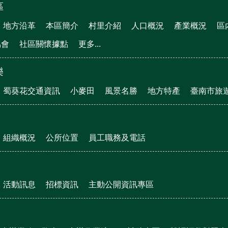
區
地方沿革
本區簡介
村里介紹
人口概況
產業概況
區
協會
社區關懷據點
更多...
樂
蜀葵花交通資訊
小麥田
風景名勝
地方特產
臺南市旅
組織概況
公所位置
員工職務及電話
活動訊息
招標資訊
主動公開資訊專區