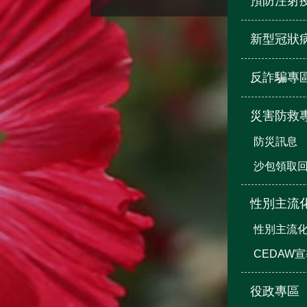
預防注射
新型冠狀
反詐騙專
災害防救
防災訊息
沙包領取
性別主流
性別主流
CEDAW
役政專區