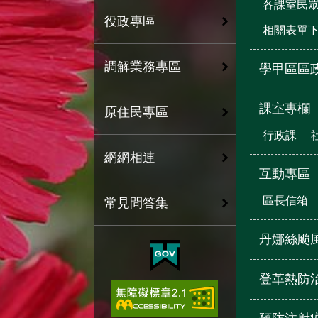
各課室民
役政專區
相關表單
調解業務專區
學甲區區
課室專欄
原住民專區
行政課
網網相連
互動專區
區長信箱
常見問答集
丹娜絲颱
登革熱防