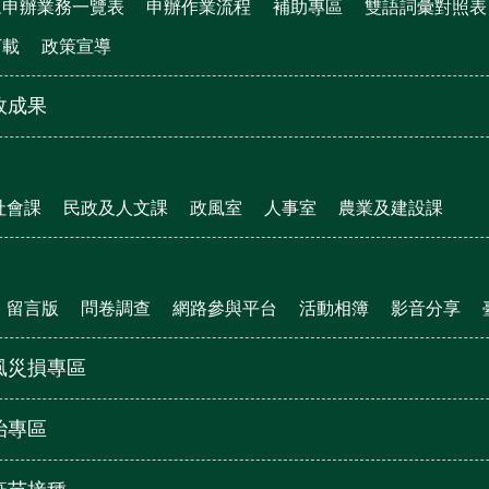
眾申辦業務一覽表
申辦作業流程
補助專區
雙語詞彙對照表
下載
政策宣導
政成果
社會課
民政及人文課
政風室
人事室
農業及建設課
留言版
問卷調查
網路參與平台
活動相簿
影音分享
風災損專區
治專區