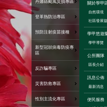
丹娜絲颱風災損專區
關於學甲
自然環境
登革熱防治專區
社區發展
預防注射疫苗接種
學甲悠遊
學甲導覽
新型冠狀病毒防疫專
區
公所團隊
區長介紹
反詐騙專區
訊息公佈
災害防救專區
最新消息
性別主流化專區
便民服務