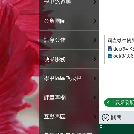
學甲悠遊樂
公所團隊
訊息公佈
國產微生物
doc(94 K
odt(34.86
便民服務
學甲區區政成果
課室專欄
「農業發展
互動專區
關閉
:::