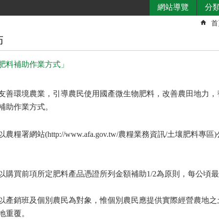
網站導覽
分
首
佈
肥料補助作業方式」
友善環境農業，引導農民使用國產微生物肥料，改善農田地力，
補助作業方式。
以農糧署網站
(http://www.afa.gov.tw/
農糧業務資訊
/
土壤肥料專區
)
以購買前項所定肥料產品憑證所列金額補助
1/2
為原則，每公頃最
以產銷班及個別農民為對象，惟個別農民應提供實際經營農地之
地重覆。