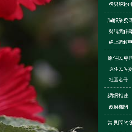
役男服務(
調解業務
聲請調解
線上調解
原住民專
原住民族
社團名冊
網網相連
政府機關
常見問答