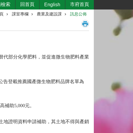
類檢索
回首頁
市府首頁
English
頁
課室專欄
農業及建設課
訊息公佈
替代部分化學肥料，並促進微生物肥料產業
公告登載推薦國產微生物肥料品牌名單為
高補助
5,000
元。
土地證明資料申請補助，其土地不得與產銷