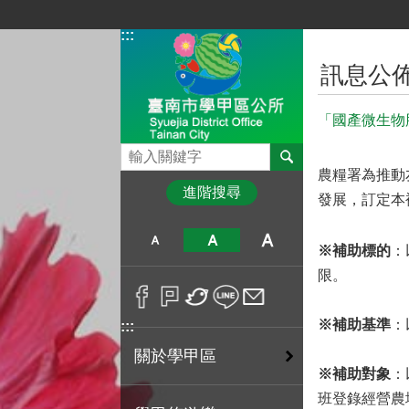
跳到主要內容區塊
:::
:::
訊息公
「國產微生物
搜尋
農糧署為推動
進階搜尋
發展，訂定本
※
補助標的
：
限。
※
補助基準
：
:::
關於學甲區
※
補助對象
：
班登錄經營農