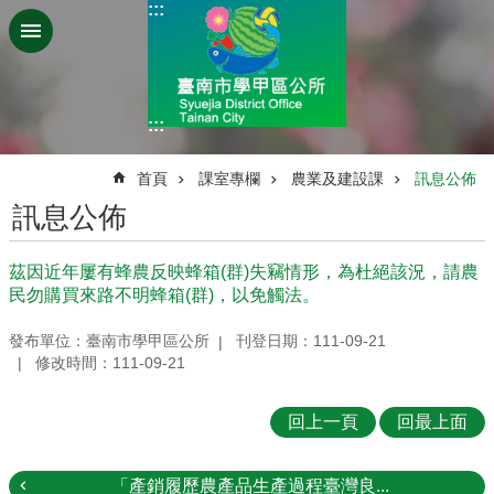
:::
跳到主要內容區塊
:::
:::
首頁
課室專欄
農業及建設課
訊息公佈
訊息公佈
茲因近年屢有蜂農反映蜂箱(群)失竊情形，為杜絕該況，請農
民勿購買來路不明蜂箱(群)，以免觸法。
發布單位：臺南市學甲區公所
刊登日期：111-09-21
修改時間：111-09-21
回上一頁
回最上面
「產銷履歷農產品生產過程臺灣良...