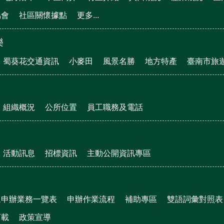
協會
社區關懷據點
更多...
樂
蜀葵花交通資訊
小麥田
風景名勝
地方特產
臺南市旅
組織概況
公所位置
員工職務及電話
活動訊息
招標資訊
主動公開資訊專區
眾申辦業務一覽表
申辦作業流程
補助專區
雙語詞彙對照表
下載
政策宣導