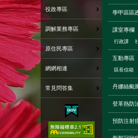
役政專區
學甲區區
調解業務專區
課室專欄
行政課
原住民專區
互動專區
網網相連
區長信箱
丹娜絲颱
常見問答集
登革熱防
預防注射