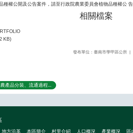
品種權公開及公告案件，請至行政院農業委員會植物品種權公 
相關檔案
RTFOLIO
2 KB)
發布單位：臺南市學甲區公所
農產品分裝、流通過程...
區
地方沿革
本區簡介
村里介紹
人口概況
產業概況
區