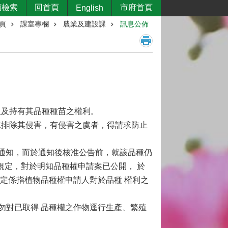
類檢索
回首頁
市府首頁
English
頁
課室專欄
農業及建設課
訊息公佈
入及持有其品種種苗之權利。
求排除其侵害，有侵害之虞者，得請求防止
面通知，而於通知後核准公告前，就該品種仍
規定，對於明知品種權申請案已公開， 於
定係指植物品種權申請人對於品種 權利之
勿對已取得 品種權之作物逕行生產、繁殖