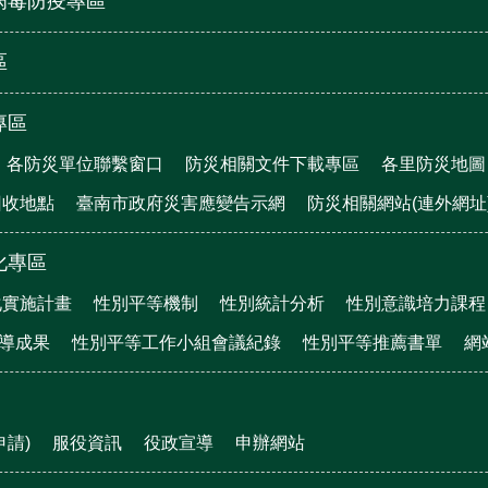
病毒防疫專區
區
專區
各防災單位聯繫窗口
防災相關文件下載專區
各里防災地圖
回收地點
臺南市政府災害應變告示網
防災相關網站(連外網址
化專區
化實施計畫
性別平等機制
性別統計分析
性別意識培力課程
宣導成果
性別平等工作小組會議紀錄
性別平等推薦書單
網
申請)
服役資訊
役政宣導
申辦網站