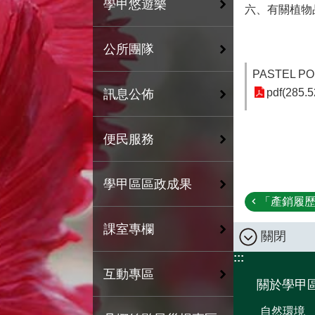
學甲悠遊樂
六、有關植物
公所團隊
PASTEL PO
pdf(285.5
訊息公佈
便民服務
學甲區區政成果
「產銷履歷
課室專欄
關閉
:::
互動專區
關於學甲
自然環境