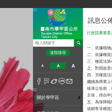
跳到主要內容區塊
:::
:::
訊息公
行政院農業委
搜尋
一、依據植物
進階搜尋
二、依據種苗
三、種苗法第
之。對因故意
四、另種苗法
繼續為商業上
核准公告前，
:::
主張，得自申
關於學甲區
五、為保障植
或銷售等種苗