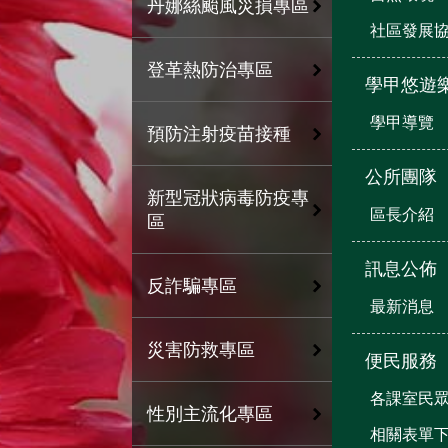
丹娜絲颱風災損專區
社區發展
登革熱防治專區
學甲悠遊
學甲導覽
預防注射疫苗接種
公所團隊
新型冠狀病毒防疫專
區長介紹
區
訊息公佈
反詐騙專區
最新消息
災害防救專區
便民服務
各課室民
性別主流化專區
相關表單