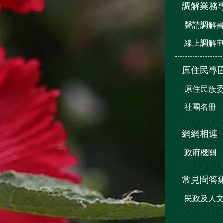
調解業務
聲請調解
線上調解
原住民專
原住民族
社團名冊
網網相連
政府機關
常見問答
民政及人