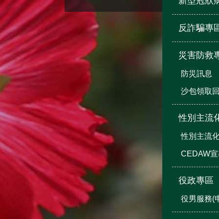
新型冠狀
反詐騙專
災害防救
防災訊息
沙包領取
性別主流
性別主流
CEDAW
役政專區
役男服務(