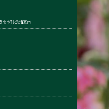
臺南市刊-悠活臺南