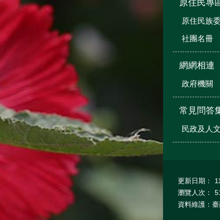
原住民專
原住民族
社團名冊
網網相連
政府機關
常見問答
民政及人
更新日期：
1
瀏覽人次：
5
資料維護：臺