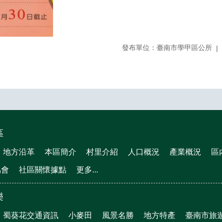
發布單位：臺南市學甲區公所
區
地方沿革
本區簡介
村里介紹
人口概況
產業概況
區
協會
社區關懷據點
更多...
樂
蜀葵花交通資訊
小麥田
風景名勝
地方特產
臺南市旅