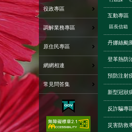
役政專區
互動專區
區長信箱
調解業務專區
丹娜絲颱
原住民專區
登革熱防
網網相連
預防注射
常見問答集
新型冠狀
反詐騙專
災害防救