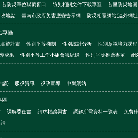
各防災單位聯繫窗口
防災相關文件下載專區
各里防災地圖
回收地點
臺南市政府災害應變告示網
防災相關網站(連外網址
化專區
化實施計畫
性別平等機制
性別統計分析
性別意識培力課程
宣導成果
性別平等工作小組會議紀錄
性別平等推薦書單
網
申請)
服役資訊
役政宣導
申辦網站
專區
書
調解委任書
請求權讓與書
調解所需資料一覽表
免費
申請