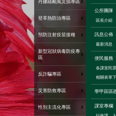
丹娜絲颱風災損專區
公所團隊
登革熱防治專區
區長介紹
訊息公佈
預防注射疫苗接種
最新消息
新型冠狀病毒防疫專
區
便民服務
各課室民
反詐騙專區
相關表單
災害防救專區
學甲區區
課室專欄
性別主流化專區
行政課