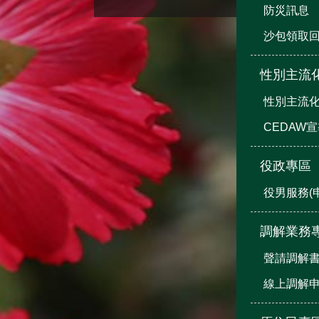
防災訊息
沙包領取
性別主流
性別主流
CEDAW
役政專區
役男服務(
調解業務
聲請調解
線上調解