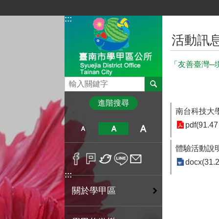
跳到主要內容區塊
:::
:::
活動訊
「友善臺灣─
搜尋
進階搜尋
南台科技大
pdf(91.47
體驗活動說
docx(31.
:::
關於學甲區