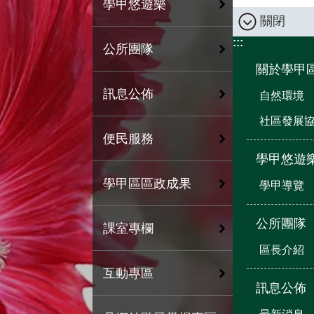
學甲悠遊樂
關閉
:::
公所團隊
關於學甲
訊息公佈
自然環境
社區發展
便民服務
學甲悠遊
學甲區區政成果
學甲導覽
公所團隊
課室專欄
區長介紹
互動專區
訊息公佈