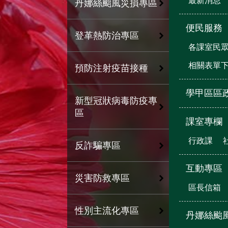
最新消息
丹娜絲颱風災損專區
便民服務
登革熱防治專區
各課室民
相關表單
預防注射疫苗接種
學甲區區
新型冠狀病毒防疫專
區
課室專欄
行政課
反詐騙專區
互動專區
災害防救專區
區長信箱
性別主流化專區
丹娜絲颱