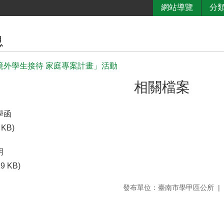
網站導覽
分
息
境外學生接待 家庭專案計畫」活動
相關檔案
學函
 KB)
明
29 KB)
發布單位：臺南市學甲區公所