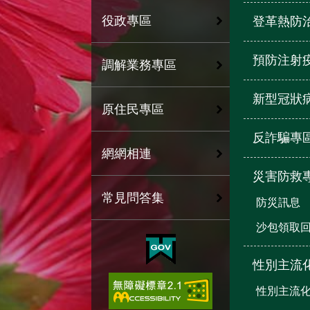
役政專區
登革熱防
預防注射
調解業務專區
新型冠狀
原住民專區
反詐騙專
網網相連
災害防救
常見問答集
防災訊息
沙包領取
性別主流
性別主流