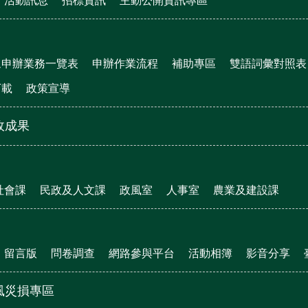
活動訊息
招標資訊
主動公開資訊專區
眾申辦業務一覽表
申辦作業流程
補助專區
雙語詞彙對照表
下載
政策宣導
政成果
社會課
民政及人文課
政風室
人事室
農業及建設課
留言版
問卷調查
網路參與平台
活動相簿
影音分享
風災損專區