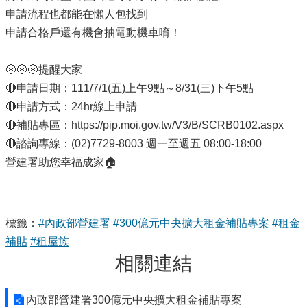
申請流程也都能在懶人包找到
申請合格戶還有機會抽電動機車唷！
🌝🌝🌝提醒大家
🔴申請日期：111/7/1(五)上午9點～8/31(三)下午5點
🔴申請方式：24hr線上申請
🔴補貼專區：https://pip.moi.gov.tw/V3/B/SCRB0102.aspx
🔴諮詢專線：(02)7729-8003 週一至週五 08:00-18:00
營建署助您幸福成家🏠
標籤：
#內政部營建署
#300億元中央擴大租金補貼專案
#租金
補貼
#租屋族
相關連結
內政部營建署300億元中央擴大租金補貼專案