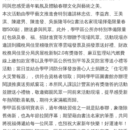
同與您感受過年氣氛及體驗春聯文化與藝術之美。
本次活動由學甲藝文推進會特別邀請林忠佐、李益錱、王美
淇、陳建男、陳進發、吳振隆等6位書法名家現場揮毫限量春
聯500副，贈送參與民眾。此外，學甲區公所亦特別準備限量
紅包袋及春、福、招財進寶等方聯贈予現場民眾。活動現場亦
邀請到國稅局佳里稽徵所宣導雲端發票及捐發票送好禮、財政
稅務局佳里分局房屋稅新制2.0有獎徵答、麻豆監理站汽燃費
線上繳扣款宣導以及學甲區公所性別平等及災防宣導送小禮等
活動；當日並結合學甲消防分隊發放善心人士捐贈之「住宅用
火災警報器」，供符合資格者領取；同時學甲區圖書館亦辦理
閱讀推廣送剪紙窗花；本所民人課設計豐富的有獎徵答的活動
並贈送小禮物，敬邀鄉親民眾一同前來活動現場，提早感受新
年熱鬧歡喜氣氛，期待大家滿載而歸。
學甲區長張明寶表示，過年傳統習俗之一就是貼春聯，象徵除
舊佈新，也為年節拉開序幕；期望藉由書法名家的筆墨，共同
將祝福傳遞給每一位民眾，也預祝大家新年快樂！好運連年！