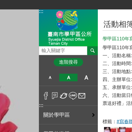
跳到主要內容區塊
:::
:::
活動相
學甲區110
學甲區110
搜尋
一、活動名稱
進階搜尋
二、活動時間:
三、活動地點
四、主辦單位
五、承辦單位
六、活動當日
票送好禮」活
:::
關於學甲區
標籤：
#寫春