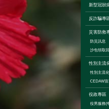
新型冠狀
反詐騙專
災害防救
防災訊息
沙包領取
性別主流
性別主流
CEDAW
役政專區
役男服務(