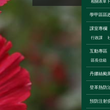
相關表單
學甲區區
課室專欄
行政課
互動專區
區長信箱
丹娜絲颱
登革熱防
預防注射