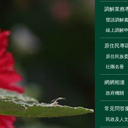
調解業務
聲請調解
線上調解
原住民專
原住民族
社團名冊
網網相連
政府機關
常見問答
民政及人