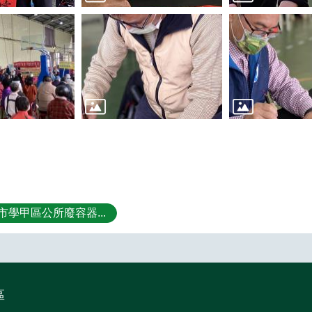
市學甲區公所廢容器...
區