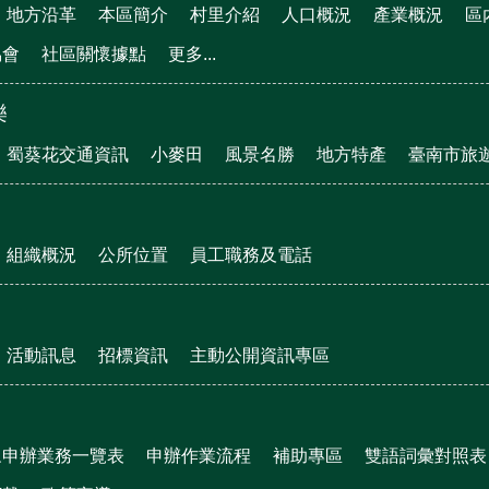
地方沿革
本區簡介
村里介紹
人口概況
產業概況
區
協會
社區關懷據點
更多...
樂
蜀葵花交通資訊
小麥田
風景名勝
地方特產
臺南市旅
組織概況
公所位置
員工職務及電話
活動訊息
招標資訊
主動公開資訊專區
眾申辦業務一覽表
申辦作業流程
補助專區
雙語詞彙對照表