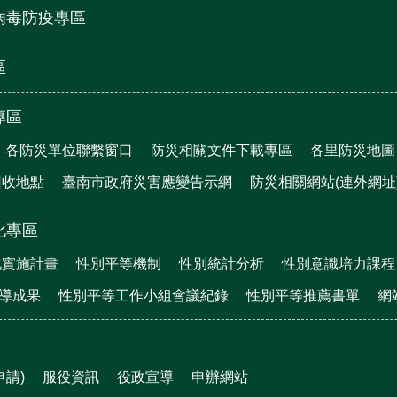
病毒防疫專區
區
專區
各防災單位聯繫窗口
防災相關文件下載專區
各里防災地圖
回收地點
臺南市政府災害應變告示網
防災相關網站(連外網址
化專區
化實施計畫
性別平等機制
性別統計分析
性別意識培力課程
宣導成果
性別平等工作小組會議紀錄
性別平等推薦書單
網
申請)
服役資訊
役政宣導
申辦網站