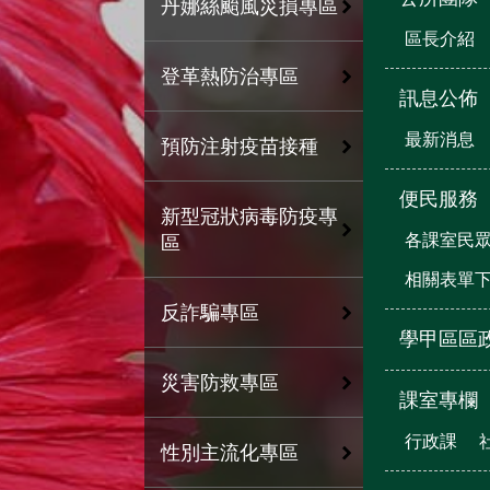
丹娜絲颱風災損專區
區長介紹
登革熱防治專區
訊息公佈
最新消息
預防注射疫苗接種
便民服務
新型冠狀病毒防疫專
各課室民
區
相關表單
反詐騙專區
學甲區區
災害防救專區
課室專欄
行政課
性別主流化專區