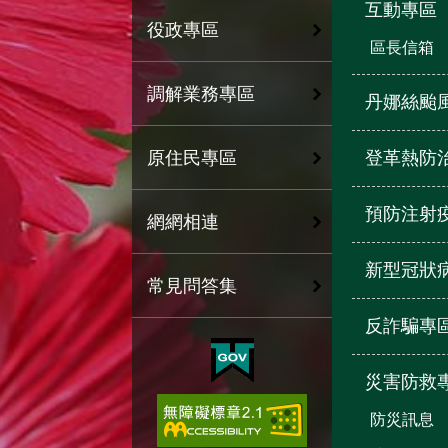
互動專區
役政專區
區長信箱
調解業務專區
丹娜絲颱
登革熱防
原住民專區
預防注射
網網相連
新型冠狀
常見問答集
反詐騙專
災害防救
防災訊息