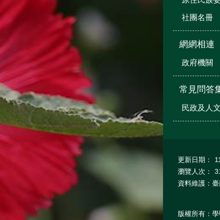
社團名冊
網網相連
政府機關
常見問答
民政及人
更新日期：
1
瀏覽人次：
3
資料維護：臺
版權所有：學