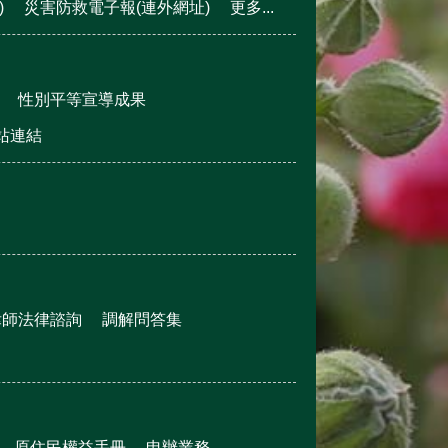
)
災害防救電子報(連外網址)
更多...
性別平等宣導成果
站連結
律師法律諮詢
調解問答集
原住民權益手冊
申辦業務