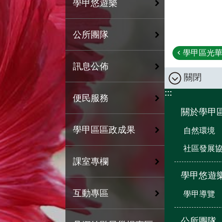
學甲悠遊樂
公所團隊
學甲區光華
訊息公佈
關閉
:::
便民服務
關於學甲
學甲區區政成果
自然環境
社區發展
課室專欄
學甲悠遊
互動專區
學甲導覽
公所團隊