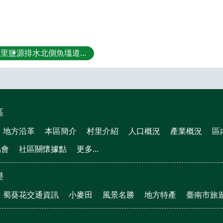
里鹽源排水北側魚塭道...
區
地方沿革
本區簡介
村里介紹
人口概況
產業概況
區
協會
社區關懷據點
更多...
樂
蜀葵花交通資訊
小麥田
風景名勝
地方特產
臺南市旅