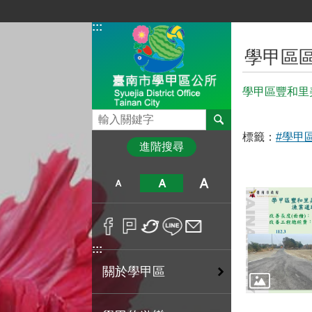
跳到主要內容區塊
:::
:::
學甲區
學甲區豐和里
搜尋
標籤：
#學甲
進階搜尋
:::
關於學甲區