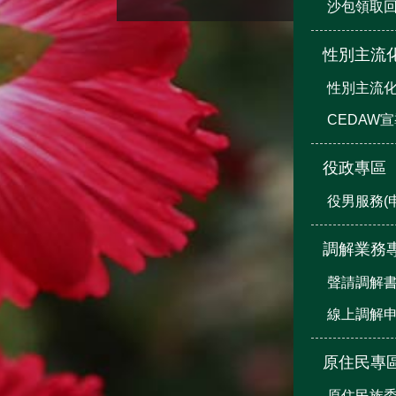
沙包領取
性別主流
性別主流
CEDAW
役政專區
役男服務(
調解業務
聲請調解
線上調解
原住民專
原住民族