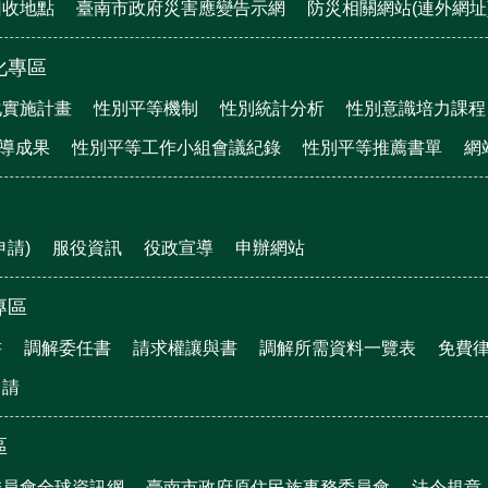
回收地點
臺南市政府災害應變告示網
防災相關網站(連外網址
化專區
化實施計畫
性別平等機制
性別統計分析
性別意識培力課程
宣導成果
性別平等工作小組會議紀錄
性別平等推薦書單
網
申請)
服役資訊
役政宣導
申辦網站
專區
書
調解委任書
請求權讓與書
調解所需資料一覽表
免費
申請
區
委員會全球資訊網
臺南市政府原住民族事務委員會
法令規章