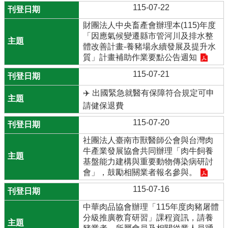
115-07-22
財團法人中央畜產會辦理本(115)年度
「因應氣候變遷縣市管河川及排水整
體改善計畫-養豬場永續發展及提升水
質」計畫補助作業要點公告週知
115-07-21
✈️ 出國緊急就醫有保障符合規定可申
請健保退費
115-07-20
社團法人臺南市獸醫師公會與台灣肉
牛產業發展協會共同辦理「肉牛飼養
基盤能力建構與重要動物傳染病研討
會」，鼓勵相關業者報名參與。
115-07-16
中華肉品協會辦理「115年度肉豬屠體
分級推廣教育研習」課程資訊，請養