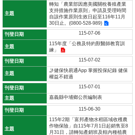
轉知「農業部因應美國關稅養殖產業
支持措施作業原則」申請及受理時間
自該作業原則生效日起至116年11月
30日止。(0800-528-989)
115-07-06
115年度「公務及特約獸醫師教育訓
練」
115-07-02
🤳健保快易通App 掌握投保紀錄 健保
權益不錯過
115-07-01
嘉義縣中埔鄉公所編制表
115-06-30
115年2期「富邦產物水稻區域收穫農
作物保險」自115年7月1日起銷售至8
月31日，請轉知產銷班及轄內種植農