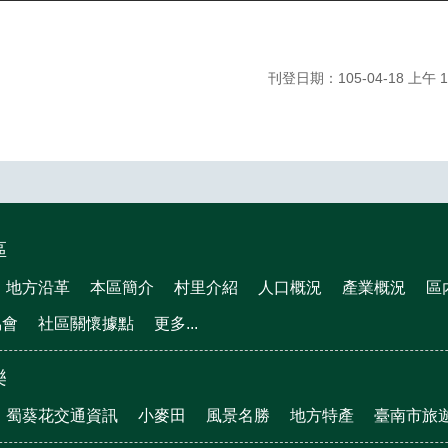
刊登日期：105-04-18 上午 11
區
地方沿革
本區簡介
村里介紹
人口概況
產業概況
區
協會
社區關懷據點
更多...
樂
蜀葵花交通資訊
小麥田
風景名勝
地方特產
臺南市旅