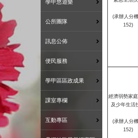
學甲悠遊樂
(承辦人分
公所團隊
152)
訊息公佈
便民服務
學甲區區政成果
經濟弱勢家庭
課室專欄
及少年生活
互動專區
(承辦人分
152)