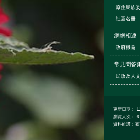
原住民族
社團名冊
網網相連
政府機關
常見問答
民政及人
更新日期：
1
瀏覽人次：
6
資料維護：臺