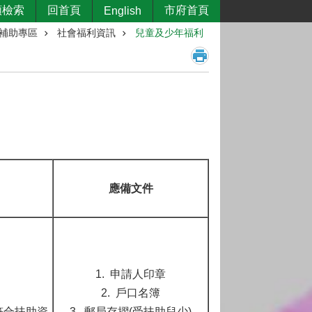
類檢索
回首頁
市府首頁
English
補助專區
社會福利資訊
兒童及少年福利
應備文件
1. 申請人印章
2. 戶口名簿
符合扶助資
3. 郵局存摺(受扶助兒少)