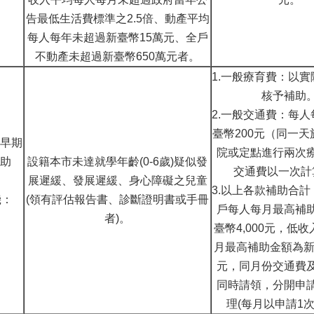
告最低生活費標準之2.5倍、動產平均
每人每年未超過新臺幣15萬元、全戶
不動產未超過新臺幣650萬元者。
1.一般療育費：以
核予補助
2.一般交通費：每
臺幣200元（同一
早期
院或定點進行兩次
助
設籍本市未達就學年齡(0-6歲)疑似發
交通費以一次計
展遲緩、發展遲緩、身心障礙之兒童
3.以上各款補助合
機：
(領有評估報告書、診斷證明書或手冊
戶每人每月最高補
者)。
臺幣4,000元，低
月最高補助金額為新臺
元，同月份交通費
同時請領，分開申
理(每月以申請1次