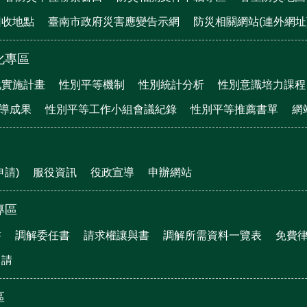
回收地點
臺南市政府災害應變告示網
防災相關網站(連外網址
化專區
化實施計畫
性別平等機制
性別統計分析
性別意識培力課程
宣導成果
性別平等工作小組會議紀錄
性別平等推薦書單
網
申請)
服役資訊
役政宣導
申辦網站
專區
書
調解委任書
請求權讓與書
調解所需資料一覽表
免費
申請
區