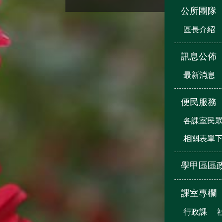
公所團隊
區長介紹
訊息公佈
最新消息
便民服務
各課室民
相關表單
學甲區區
課室專欄
行政課