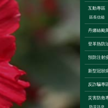
互動專區
區長信箱
丹娜絲颱
登革熱防
預防注射
新型冠狀
反詐騙專
災害防救
防災訊息