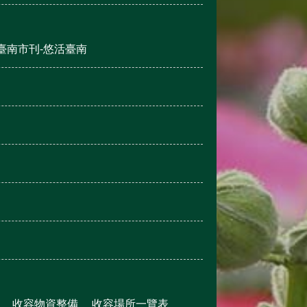
臺南市刊-悠活臺南
收容物資整備
收容場所一覽表