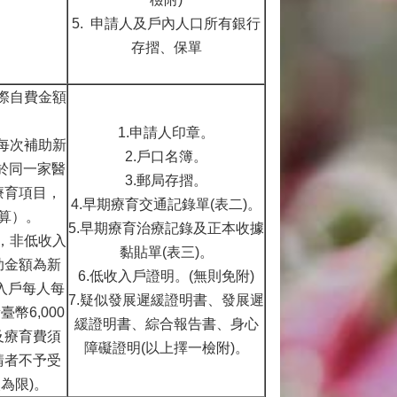
5. 申請人及戶內人口所有銀行
存摺、保單
實際自費金額
。
1.申請人印章。
人每次補助新
2.戶口名簿。
天於同一家醫
3.郵局存摺。
療育項目，
4.早期療育交通記錄單(表二)。
算）。
5.早期療育治療記錄及正本收據
計，非低收入
黏貼單(表三)。
助金額為新
6.低收入戶證明。(無則免附)
收入戶每人每
7.疑似發展遲緩證明書、發展遲
幣6,000
緩證明書、綜合報告書、身心
及療育費須
障礙證明(以上擇一檢附)。
請者不予受
為限)。