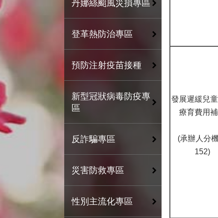
丹娜絲颱風災損專區
登革熱防治專區
預防注射疫苗接種
新型冠狀病毒防疫專
發展遲緩兒童
區
療育費用補
(承辦人分
反詐騙專區
152)
災害防救專區
性別主流化專區