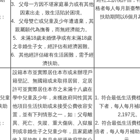
3. 父母一方因不堪家庭暴力或有其他
格者每人每月新臺幣3
因素出走，致生活陷於困境。
機：
扶助期間以6個月
4. 父母雙亡或兒童及少年遭遺棄，其
親屬願代為撫養，而無經濟能力。
5. 未滿18歲未婚懷孕或有未滿18歲
之非婚生子女，經評估有經濟困難。
6. 其他經評估確有生活困難，需予經
濟扶助。
設籍本市並實際居住本市或未辦理戶
籍登記、無國籍或未取得居留、定居
許可並實際居住本市之未滿十八歲在
兒童
學中兒童及少年，未獲政府同性質其
1. 符合最低生活費標
扶助
他項目生活扶助或未接受公費收容安
下者，每人每月補
置，並有下列情形之一，如：父母離
2,197元
機：
異、死亡、失蹤、重大傷病、入獄服
2. 符合最低生活費標準
刑或非婚生子之兒童少年，且家庭總
倍者，每人每月補助
收入平均每人每月未超過政府當年公
元。