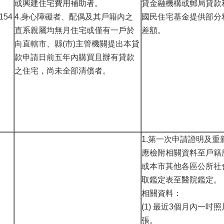
或興建住宅費用補助者。
貸金融機構或郵局貸款
54
4.身心障礙者、配偶及其戶籍內之
國民住宅基金提供部分
直系親屬均無月住宅或僅有一戶於
差額。
向直轄市、縣(市)主管機關提出本貸
款申請日前五年內購買且辦有貸款
之住宅，尚未全部清償者。
1.第一次申請證明及重
應檢附相關資料至戶籍
或本市其他各區公所社
取鑑定表至醫院鑑定。
相關資料：
(1) 最近3個月內一吋照
張。