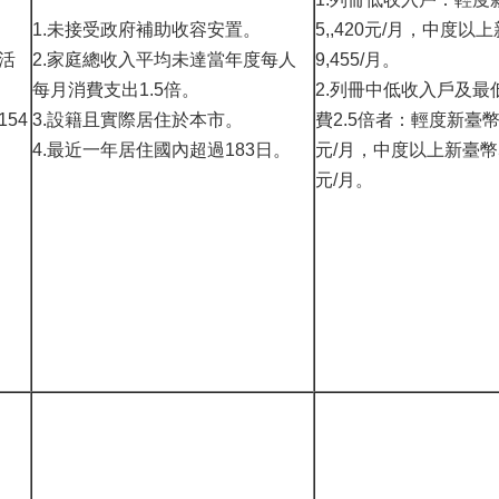
1.未接受政府補助收容安置。
5,,420元/月，中度以
活
2.家庭總收入平均未達當年度每人
9,455/月。
每月消費支出1.5倍。
2.列冊中低收入戶及最
54
3.設籍且實際居住於本市。
費2.5倍者：輕度新臺幣4
4.最近一年居住國內超過183日。
元/月，中度以上新臺幣5
元/月。