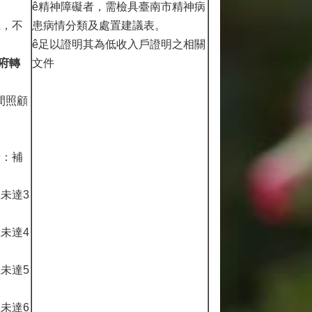
ê精神障礙者，需檢具臺南市精神病
上，不
患病情分類及處置建議表。
ê足以證明其為低收入戶證明之相關
府轉
文件
間照顧
者：補
上未達3
上未達4
上未達5
上未達6