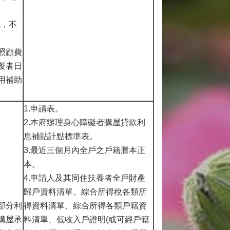
上，不
照顧費
礙者日
用補助
1.申請表。
2.本府辦理身心障礙者購屋貸款利
息補貼計點標準表。
3.最近三個月內全戶之戶籍謄本正
本。
4.申請人及其同住扶養者全戶財產
歸戶資料清單、綜合所得稅各類所
部分利
得資料清單、綜合所得各類戶籍資
購屋承
料清單、低收入戶證明(或可經戶籍