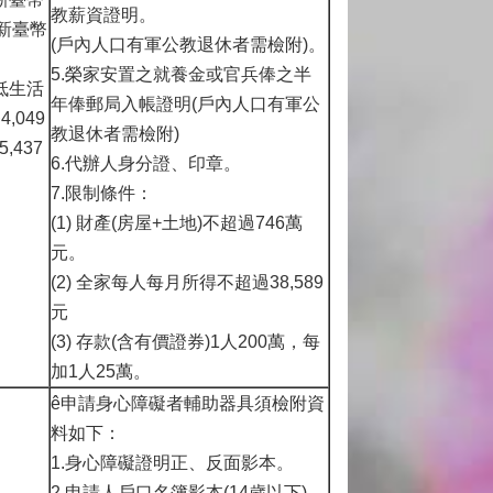
教薪資證明。
上新臺幣
(戶內人口有軍公教退休者需檢附)。
5.榮家安置之就養金或官兵俸之半
低生活
年俸郵局入帳證明(戶內人口有軍公
,049
教退休者需檢附)
,437
6.代辦人身分證、印章。
7.限制條件：
(1) 財產(房屋+土地)不超過746萬
元。
(2) 全家每人每月所得不超過38,589
元
(3) 存款(含有價證券)1人200萬，每
加1人25萬。
ê申請身心障礙者輔助器具須檢附資
料如下：
1.身心障礙證明正、反面影本。
2.申請人戶口名簿影本(14歲以下)。