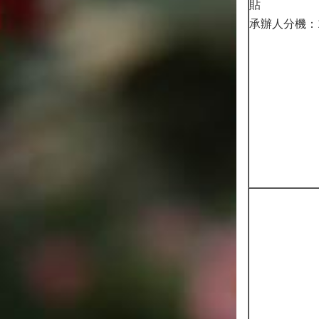
貼
承辦人分機：1