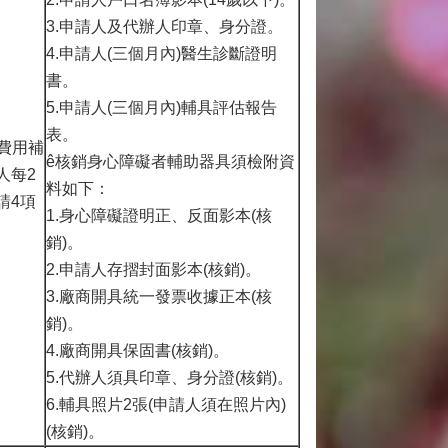
3.申請人及代辦人印章、身分證。
4.申請人(三個月內)醫生診斷證明
書。
5.申請人(三個月內)輔具評估報告
表。
具費用補
ê核銷身心障礙者輔助器具須檢附資
人每2
料如下：
請4項
1.身心障礙證明正、反面影本(核
銷)。
2.申請人存摺封面影本(核銷)。
3.廠商開具統一發票收據正本(核
銷)。
4.廠商開具保固書(核銷)。
5.代辦人須具印章、身分證(核銷)。
6.輔具照片2張(申請人須在照片內)
(核銷)。