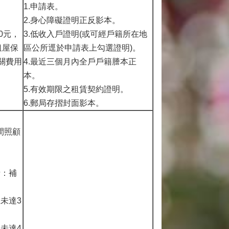
1.申請表。
2.身心障礙證明正反影本。
0元，
3.低收入戶證明(或可經戶籍所在地
租屋保
區公所逕於申請表上勾選證明)。
關費用
4.最近三個月內全戶戶籍謄本正
本。
5.有效期限之租賃契約證明。
6.郵局存摺封面影本。
間照顧
者：補
上未達3
上未達4