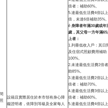
倍者：補助60%。
5.達最低生活費4倍以
倍，未達6倍補助35%
ê
身障者年滿30歲或年
歲，其父母一方年滿65
上者：
1.列冊低收入戶：其日
及住宿式照顧費用補助
100%。
2.未達最低生活費2倍
助85%。
3.達最低生活費2倍以
倍者：補助70%。
4.達最低生活費3倍以
間
設籍且實際居住於本市領有身心障
倍者：補助60%。
照
礙證明者，依障別等級及全家每人
5.達最低生活費4倍以