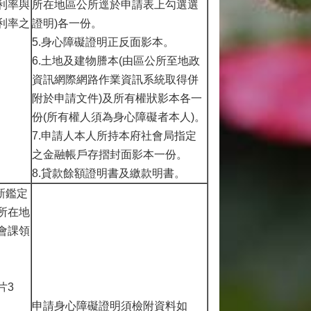
利率與
所在地區公所逕於申請表上勾選選
利率之
證明)各一份。
5.身心障礙證明正反面影本。
6.土地及建物謄本(由區公所至地政
資訊網際網路作業資訊系統取得併
附於申請文件)及所有權狀影本各一
份(所有權人須為身心障礙者本人)。
7.申請人本人所持本府社會局指定
之金融帳戶存摺封面影本一份。
8.貸款餘額證明書及繳款明書。
新鑑定
所在地
會課領
片3
申請身心障礙證明須檢附資料如