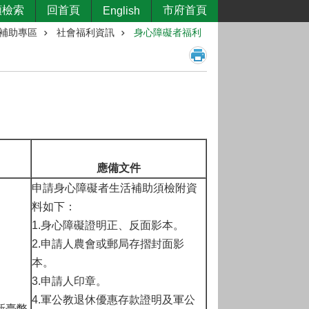
類檢索
回首頁
市府首頁
English
補助專區
社會福利資訊
身心障礙者福利
應備文件
申請身心障礙者生活補助須檢附資
料如下：
1.身心障礙證明正、反面影本。
2.申請人農會或郵局存摺封面影
本。
3.申請人印章。
4.軍公教退休優惠存款證明及軍公
新臺幣