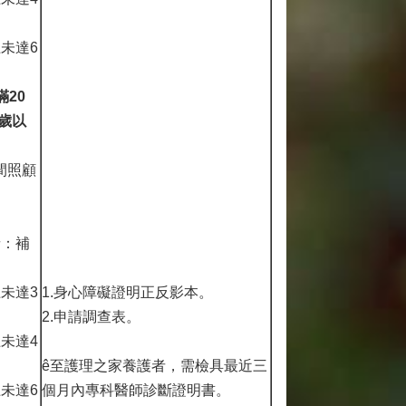
上未達6
。
滿20
歲以
間照顧
者：補
上未達3
1.身心障礙證明正反影本。
2.申請調查表。
上未達4
ê至護理之家養護者，需檢具最近三
上未達6
個月內專科醫師診斷證明書。