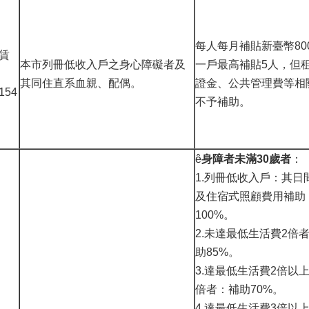
每人每月補貼新臺幣80
賃
本市列冊低收入戶之身心障礙者及
一戶最高補貼5人，但
其同住直系血親、配偶。
證金、公共管理費等相
54
不予補助。
ê
身障者未滿30歲者
：
1.列冊低收入戶：其日
及住宿式照顧費用補助
100%。
2.未達最低生活費2倍
助85%。
3.達最低生活費2倍以
倍者：補助70%。
4.達最低生活費3倍以