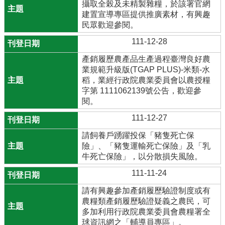
攝取全榖及未精製雜糧，於該署官網
建置宣導專區提供推廣素材，有興趣
民眾歡迎參閱。
111-12-28
產銷履歷農產品生產過程臺灣良好農
業規範升級版(TGAP PLUS)-米類-水
稻，業經行政院農業委員會以農授糧
字第 1111062139號公告，歡迎參
閱。
111-12-27
請飼養戶踴躍投保「豬隻死亡保
險」、「豬隻運輸死亡保險」及「乳
牛死亡保險」，以分散損失風險。
111-11-24
請有興趣參加產銷履歷驗證制度或有
農糧類產銷履歷驗證疑義之農民，可
多加利用行政院農業委員會農糧署全
球資訊網之「輔導員專區」。