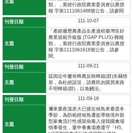
類」，業經行政院農業委員會以農授
糧 字第1111061488號公告，請參閱
111-10-07
「產銷履歷農產品生產過程臺灣良好
農業規範升級版 (TGAP PLUS)-雜糧
類」，業經行政院農業委員會以農授
糧 字第1111061616號公告，請參
閱。
111-09-21
茲因近年屢有蜂農反映蜂箱(群)失竊情
形，為杜絕該況，請農民勿購買來路
不明蜂箱(群)，以免觸法。
111-09-16
邇來晝夜溫差大已接近候鳥來臺度冬
季節，為防範經候鳥遷徙導致境外新
型家禽流行性感冒病毒入侵我國禽場
情事發生，重申養禽場應遵守「H5、