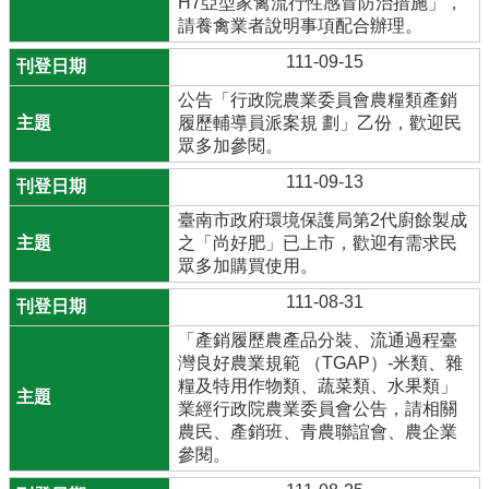
H7亞型家禽流行性感冒防治措施」，
請養禽業者說明事項配合辦理。
111-09-15
公告「行政院農業委員會農糧類產銷
履歷輔導員派案規 劃」乙份，歡迎民
眾多加參閱。
111-09-13
臺南市政府環境保護局第2代廚餘製成
之「尚好肥」已上市，歡迎有需求民
眾多加購買使用。
111-08-31
「產銷履歷農產品分裝、流通過程臺
灣良好農業規範 （TGAP）-米類、雜
糧及特用作物類、蔬菜類、水果類」
業經行政院農業委員會公告，請相關
農民、產銷班、青農聯誼會、農企業
參閱。