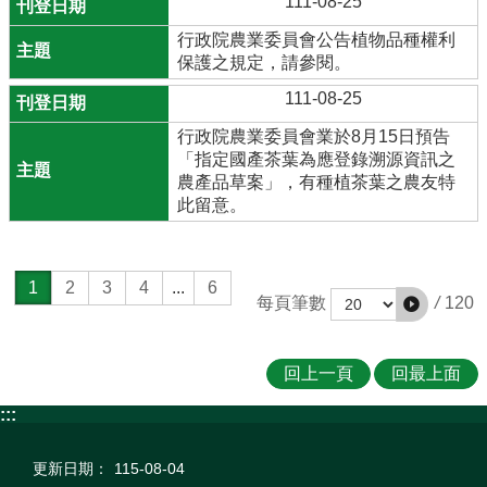
111-08-25
行政院農業委員會公告植物品種權利
保護之規定，請參閱。
111-08-25
行政院農業委員會業於8月15日預告
「指定國產茶葉為應登錄溯源資訊之
農產品草案」，有種植茶葉之農友特
此留意。
1
2
3
4
...
6
/
120
每頁筆數
回上一頁
回最上面
:::
更新日期：
115-08-04