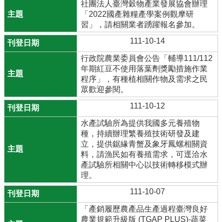
社團法人臺灣穀物產業發展協會辦理
「2022國產雜糧產學案例觀摩研
習」，請相關業者踴躍報名參加。
111-10-14
行政院農業委員會公告「輔導111/112
年期紅豆不使用落葉劑獎勵措施作業
程序」，有種植相關作物及需求之民
眾歡迎參閱。
111-10-12
水產試驗所為提供我國多元養殖物
種，持續辦理繁養殖技術研發及建
立，提供鋸緣青蟹及象牙鳳螺相關資
料，請漁民如有養殖需求，可逕洽水
產試驗所相關中心以技術轉移模式辦
理。
111-10-07
「產銷履歷農產品生產過程臺灣良好
農業規範升級版 (TGAP PLUS)-蔬菜