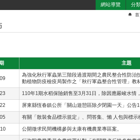
網站導覽
分
首
佈
期
主題
為強化秋行軍蟲第三階段過渡期間之農民整合性防治技
-09
動植物防疫檢疫局製作之「秋行軍蟲整合性管理」教
-23
110年1期水稻保險銷售至3月31日，除因應嚴峻水
-22
屏東縣恆春鎮公所「關山遊憩區除夕閉園一天」公告1
-05
有關「散裝食品標示規定」、問答集、懶 人包與標示
-10
公開徵求民間機構參與太康有機農業專區案。