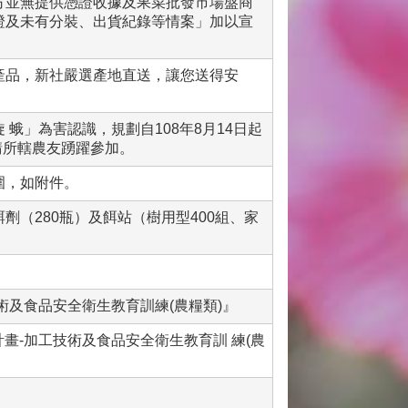
方並無提供憑證收據及果菜批發市場盤商
證及未有分裝、出貨紀錄等情案」加以宣
產品，新社嚴選產地直送，讓您送得安
蛾」為害認識，規劃自108年8月14日起
請所轄農友踴躍參加。
圍，如附件。
（280瓶）及餌站（樹用型400組、家
術及食品安全衛生教育訓練(農糧類)』
計畫-加工技術及食品安全衛生教育訓 練(農