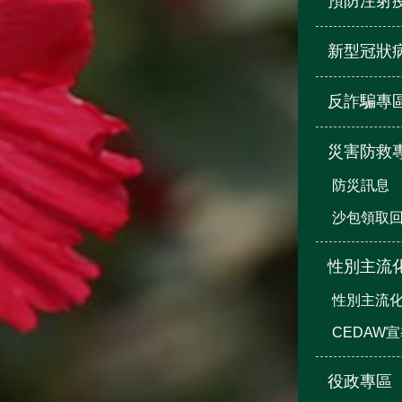
預防注射
新型冠狀
反詐騙專
災害防救
防災訊息
沙包領取
性別主流
性別主流
CEDAW
役政專區