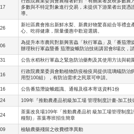
行政院農業委員會農糧署針對「有關業者反映多數農
-17
多數與不特定對象進行交易，未提供下游業者出貨憑
導。
新社區農會推出新鮮水梨、新農好物驚喜組合等禮盒
-26
心、吃得健康，限量優惠中歡迎選購。
為提升本市農民對新興害蟲「秋行軍蟲」及「番茄潛旋 
-06
辦理秋行軍蟲暨番 茄潛旋蛾防治技術講習會8場次，
-31
公告水稻秋行軍蟲之緊急防治藥劑及其使用方法與範
行政院農業委員會動植物防疫檢疫局提供琉璃蟻防治餌劑
-16
用型100組），有防治需求之民眾可申請。
-16
公告番茄潛旋蛾鑑識、通報及樣本寄送資料1份
-24
109年『推動農產品初級加工場 管理制度計畫-加工技
茶葉改良場109年「推動農產品初 級加工場管理制度
-24
糧類)」茶葉專班招生簡章
-09
檢驗農藥殘留之收費標準異動