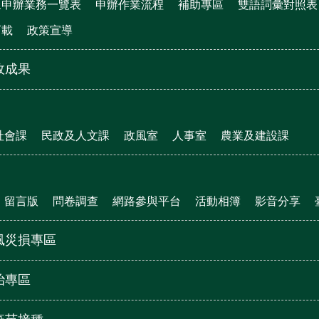
眾申辦業務一覽表
申辦作業流程
補助專區
雙語詞彙對照表
下載
政策宣導
政成果
社會課
民政及人文課
政風室
人事室
農業及建設課
留言版
問卷調查
網路參與平台
活動相簿
影音分享
風災損專區
治專區