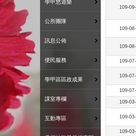
學甲悠遊樂
109-09
公所團隊
109-08
訊息公佈
109-08
便民服務
109-07
109-07
學甲區區政成果
109-07
課室專欄
109-03
109-03
互動專區
109-03