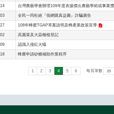
-14
台灣農藝學會辦理109年度表揚傑出農藝學術或事業
-03
全民一同杜絕『假網購真盜圖』詐騙廣告
-27
108年蜂蜜TGAP草案說明及蜂產業政策宣導
-02
高麗菜及大蒜種植登記
-09
認識入侵紅火蟻
-18
蜂農申請砂糖補助作業程序
每頁筆數
1
2
3
4
5
6