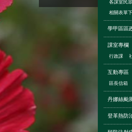
各課室民
相關表單
學甲區區
課室專欄
行政課
互動專區
區長信箱
丹娜絲颱
登革熱防