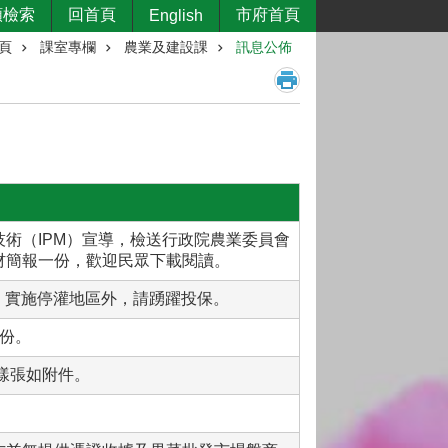
類檢索
回首頁
市府首頁
English
頁
課室專欄
農業及建設課
訊息公佈
術（IPM）宣導，檢送行政院農業委員會
材簡報一份，歡迎民眾下載閱讀。
情，實施停灌地區外，請踴躍投保。
份。
樣張如附件。