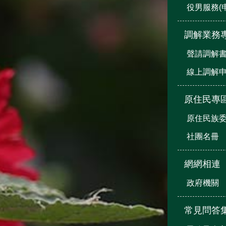
役男服務(
調解業務
聲請調解
線上調解
原住民專
原住民族
社團名冊
網網相連
政府機關
常見問答