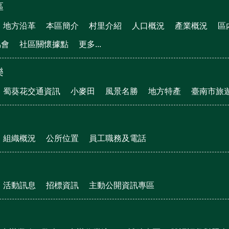
區
地方沿革
本區簡介
村里介紹
人口概況
產業概況
區
協會
社區關懷據點
更多...
樂
蜀葵花交通資訊
小麥田
風景名勝
地方特產
臺南市旅
組織概況
公所位置
員工職務及電話
活動訊息
招標資訊
主動公開資訊專區