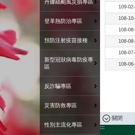
丹娜絲颱風災損專區
109-02
108-10
登革熱防治專區
108-08
預防注射疫苗接種
108-08
108-07
新型冠狀病毒防疫專
108-06
區
反詐騙專區
災害防救專區
關閉
性別主流化專區
:::